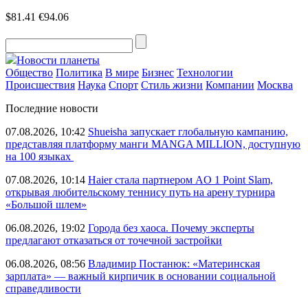
$81.41
€94.06
Новости планеты
Общество
Политика
В мире
Бизнес
Технологии
Происшествия
Наука
Спорт
Стиль жизни
Компании
Москва
Последние новости
07.08.2026, 10:42
Shueisha запускает глобальную кампанию,
представляя платформу манги MANGA MILLION, доступную
на 100 языках
07.08.2026, 10:14
Haier стала партнером AO 1 Point Slam,
открывая любительскому теннису путь на арену турнира
«Большой шлем»
06.08.2026, 19:02
Города без хаоса. Почему эксперты
предлагают отказаться от точечной застройки
06.08.2026, 08:56
Владимир Постанюк: «Материнская
зарплата» — важный кирпичик в основании социальной
справедливости