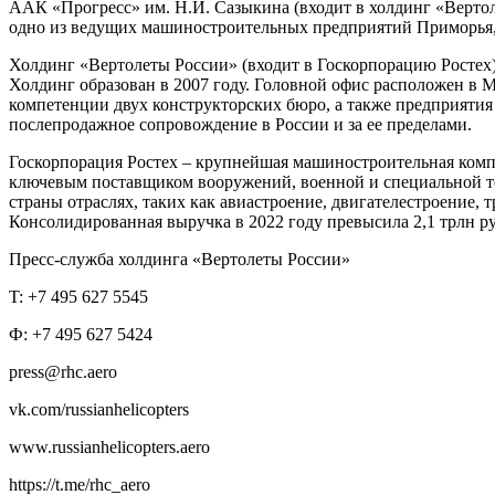
ААК «Прогресс» им. Н.И. Сазыкина (входит в холдинг «Вертол
одно из ведущих машиностроительных предприятий Приморья,
Холдинг «Вертолеты России» (входит в Госкорпорацию Ростех)
Холдинг образован в 2007 году. Головной офис расположен в М
компетенции двух конструкторских бюро, а также предприяти
послепродажное сопровождение в России и за ее пределами.
Госкорпорация Ростех – крупнейшая машиностроительная комп
ключевым поставщиком вооружений, военной и специальной те
страны отраслях, таких как авиастроение, двигателестроение,
Консолидированная выручка в 2022 году превысила 2,1 трлн р
Пресс-служба холдинга «Вертолеты России»
T: +7 495 627 5545
Ф: +7 495 627 5424
press@rhc.aero
vk.com/russianhelicopters
www.russianhelicopters.aero
https://t.me/rhc_aero