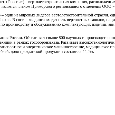
еты России») – вертолетостроительная компания, расположенна
 является членом Приморского регионального отделения ООО 
 – один из мировых лидеров вертолетостроительной отрасли, ед
оскве. В состав холдинга входят пять вертолетных заводов, на
я по производству и обслуживанию комплектующих изделий, ави
ания России. Объединяет свыше 800 научных и производственны
хники в рамках гособоронзаказа. Развивает высокотехнологичн
 транспортное и энергетическое машиностроение, медицинское п
ублей, доля гражданской продукции составила 44,5%.