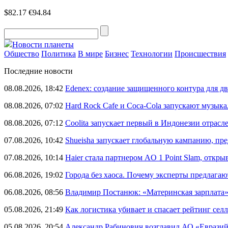
$82.17
€94.84
Новости планеты
Общество
Политика
В мире
Бизнес
Технологии
Происшествия
Последние новости
08.08.2026, 18:42
Edenex: создание защищенного контура для 
08.08.2026, 07:02
Hard Rock Cafe и Coca-Cola запускают музык
08.08.2026, 07:12
Coolita запускает первый в Индонезии отрас
07.08.2026, 10:42
Shueisha запускает глобальную кампанию, п
07.08.2026, 10:14
Haier стала партнером AO 1 Point Slam, откр
06.08.2026, 19:02
Города без хаоса. Почему эксперты предлагаю
06.08.2026, 08:56
Владимир Постанюк: «Материнская зарплата
05.08.2026, 21:49
Как логистика убивает и спасает рейтинг селл
05.08.2026, 20:54
Александр Рабинович возглавил АО «Евразий