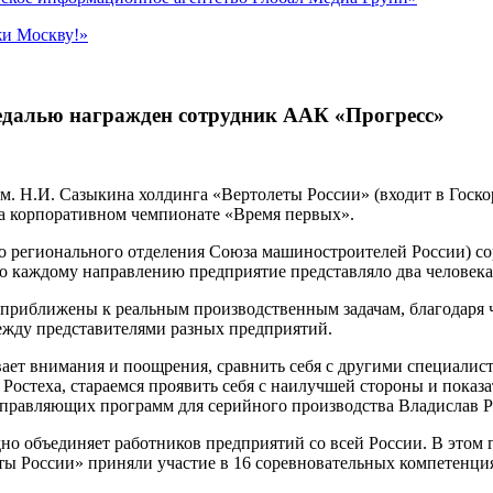
жи Москву!»
медалью награжден сотрудник ААК «Прогресс»
. Н.И. Сазыкина холдинга «Вертолеты России» (входит в Госко
а корпоративном чемпионате «Время первых».
 регионального отделения Союза машиностроителей России) сор
аждому направлению предприятие представляло два человека: 
приближены к реальным производственным задачам, благодаря 
ежду представителями разных предприятий.
ивает внимания и поощрения, сравнить себя с другими специали
Ростеха, стараемся проявить себя с наилучшей стороны и показ
управляющих программ для серийного производства Владислав Р
 объединяет работников предприятий со всей России. В этом го
 России» приняли участие в 16 соревновательных компетенциях