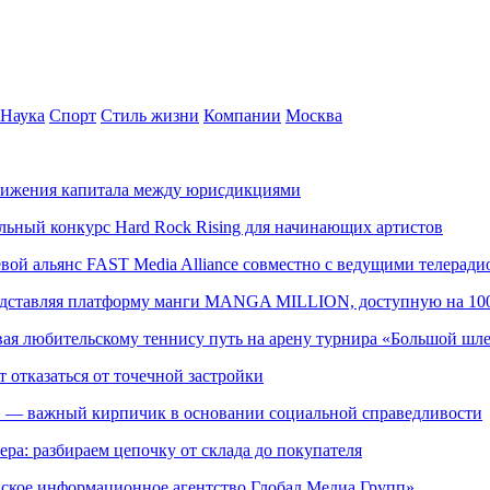
Наука
Спорт
Стиль жизни
Компании
Москва
движения капитала между юрисдикциями
альный конкурс Hard Rock Rising для начинающих артистов
левой альянс FAST Media Alliance совместно с ведущими телера
редставляя платформу манги MANGA MILLION, доступную на 10
ывая любительскому теннису путь на арену турнира «Большой шл
т отказаться от точечной застройки
» — важный кирпичик в основании социальной справедливости
ера: разбираем цепочку от склада до покупателя
ское информационное агентство Глобал Медиа Групп»