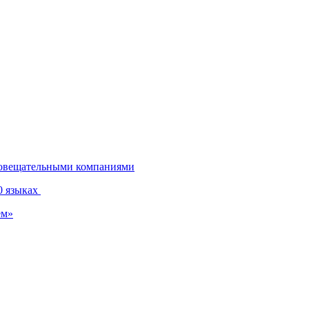
диовещательными компаниями
0 языках
ем»