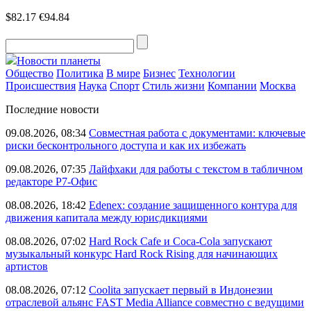
$82.17
€94.84
Новости планеты
Общество
Политика
В мире
Бизнес
Технологии
Происшествия
Наука
Спорт
Стиль жизни
Компании
Москва
Последние новости
09.08.2026, 08:34
Совместная работа с документами: ключевые
риски бесконтрольного доступа и как их избежать
09.08.2026, 07:35
Лайфхаки для работы с текстом в табличном
редакторе Р7-Офис
08.08.2026, 18:42
Edenex: создание защищенного контура для
движения капитала между юрисдикциями
08.08.2026, 07:02
Hard Rock Cafe и Coca-Cola запускают
музыкальный конкурс Hard Rock Rising для начинающих
артистов
08.08.2026, 07:12
Coolita запускает первый в Индонезии
отраслевой альянс FAST Media Alliance совместно с ведущими