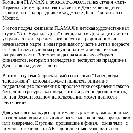
Компания FLAMAX и детская художественная студия «Арт-
Веранда. Дети» приглашают отметить День защиты детей
экологично – на празднике в Фудмолле Депо Три вокзала в
Москве.
5-й год подряд компания FLAMAX и детская художественная
студия “Арт-Веранда. Дети” специально к Дню защиты детей
устраивают конкурс детского рисунка. Традиционно он
начинается в марте, в нем принимают участие дети в возрасте
от 7 до 15 лет, выполняя рисунки на темы экологической
направленности. Затем конкурсная комиссия отбирает
финалистов, которых впоследствии чествуют на празднике в
День защиты детей 1 июня.
В этом году темой проекта выбрали слоган “Танец воды –
танец жизни”, который должен привлечь внимание
подрастающего поколения к проблематике сохранения такого
бесценного ресурса, как вода, которая даёт энергию и жизнь,
но при бесконтрольном использовании может принести
разрушение.
Для участия в конкурсе принимались рисунки, выполненные
различными видами техники: пастелью, акрилом, карандашом
или акварелью. Картины, прошедшие в финал, «оживляли» с
помощью технологии AR – дополненная реальность под