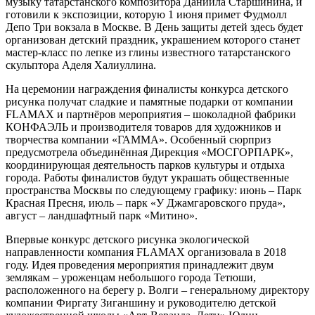
музыку татарстанского композитора Даниила Старшинина, и
готовили к экспозиции, которую 1 июня примет Фудмолл
Депо Три вокзала в Москве. В День защиты детей здесь будет
организован детский праздник, украшением которого станет
мастер-класс по лепке из глины известного татарстанского
скульптора Аделя Халиуллина.
На церемонии награждения финалисты конкурса детского
рисунка получат сладкие и памятные подарки от компании
FLAMAX и партнёров мероприятия – шоколадной фабрики
КОНФАЭЛЬ и производителя товаров для художников и
творчества компании «ГАММА». Особенный сюрприз
предусмотрела объединённая Дирекция «МОСГОРПАРК»,
координирующая деятельность парков культуры и отдыха
города. Работы финалистов будут украшать общественные
пространства Москвы по следующему графику: июнь – Парк
Красная Пресня, июль – парк «У Джамгаровского пруда»,
август – ландшафтный парк «Митино».
Впервые конкурс детского рисунка экологической
направленности компания FLAMAX организовала в 2018
году. Идея проведения мероприятия принадлежит двум
землякам – уроженцам небольшого города Тетюши,
расположенного на берегу р. Волги – генеральному директору
компании Фиргату Зиганшину и руководителю детской