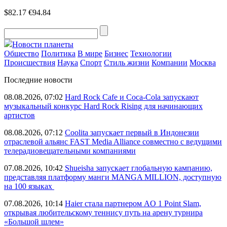
$82.17
€94.84
Новости планеты
Общество
Политика
В мире
Бизнес
Технологии
Происшествия
Наука
Спорт
Стиль жизни
Компании
Москва
Последние новости
08.08.2026, 07:02
Hard Rock Cafe и Coca-Cola запускают
музыкальный конкурс Hard Rock Rising для начинающих
артистов
08.08.2026, 07:12
Coolita запускает первый в Индонезии
отраслевой альянс FAST Media Alliance совместно с ведущими
телерадиовещательными компаниями
07.08.2026, 10:42
Shueisha запускает глобальную кампанию,
представляя платформу манги MANGA MILLION, доступную
на 100 языках
07.08.2026, 10:14
Haier стала партнером AO 1 Point Slam,
открывая любительскому теннису путь на арену турнира
«Большой шлем»