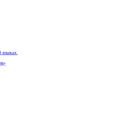
0 языках
ем»