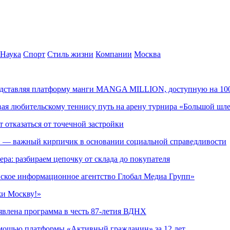
Наука
Спорт
Стиль жизни
Компании
Москва
редставляя платформу манги MANGA MILLION, доступную на 10
ывая любительскому теннису путь на арену турнира «Большой шл
т отказаться от точечной застройки
» — важный кирпичик в основании социальной справедливости
ера: разбираем цепочку от склада до покупателя
ское информационное агентство Глобал Медиа Групп»
жи Москву!»
явлена программа в честь 87-летия ВДНХ
омощью платформы «Активный гражданин» за 12 лет