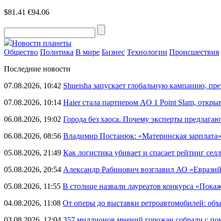
$81.41
€94.06
Новости планеты
Общество
Политика
В мире
Бизнес
Технологии
Происшествия
Последние новости
07.08.2026, 10:42
Shueisha запускает глобальную кампанию, п
07.08.2026, 10:14
Haier стала партнером AO 1 Point Slam, откр
06.08.2026, 19:02
Города без хаоса. Почему эксперты предлагаю
06.08.2026, 08:56
Владимир Постанюк: «Материнская зарплата
05.08.2026, 21:49
Как логистика убивает и спасает рейтинг селл
05.08.2026, 20:54
Александр Рабинович возглавил АО «Евразий
05.08.2026, 11:55
В столице назвали лауреатов конкурса «Пока
04.08.2026, 11:08
От оперы до выставки ретроавтомобилей: объ
03.08.2026, 12:04
357 миллионов мнений горожан собрали с п