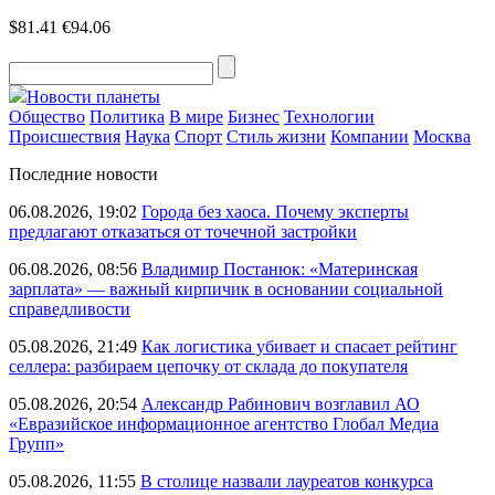
$81.41
€94.06
Новости планеты
Общество
Политика
В мире
Бизнес
Технологии
Происшествия
Наука
Спорт
Стиль жизни
Компании
Москва
Последние новости
06.08.2026, 19:02
Города без хаоса. Почему эксперты
предлагают отказаться от точечной застройки
06.08.2026, 08:56
Владимир Постанюк: «Материнская
зарплата» — важный кирпичик в основании социальной
справедливости
05.08.2026, 21:49
Как логистика убивает и спасает рейтинг
селлера: разбираем цепочку от склада до покупателя
05.08.2026, 20:54
Александр Рабинович возглавил АО
«Евразийское информационное агентство Глобал Медиа
Групп»
05.08.2026, 11:55
В столице назвали лауреатов конкурса