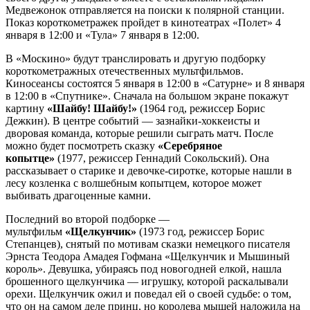
Медвежонок отправляется на поиски к полярной станции.
Показ короткометражек пройдет в кинотеатрах «Полет» 4
января в 12:00 и «Тула» 7 января в 12:00.
В «Москино» будут транслировать и другую подборку
короткометражных отечественных мультфильмов.
Киносеансы состоятся 5 января в 12:00 в «Сатурне» и 8 января
в 12:00 в «Спутнике». Сначала на большом экране покажут
картину
«Шайбу! Шайбу!»
(1964 год, режиссер Борис
Дежкин). В центре событий — зазнайки-хоккеисты и
дворовая команда, которые решили сыграть матч. После
можно будет посмотреть сказку
«Серебряное
копытце»
(1977, режиссер Геннадий Сокольский). Она
рассказывает о старике и девочке-сиротке, которые нашли в
лесу козленка с волшебным копытцем, которое может
выбивать драгоценные камни.
Последний во второй подборке —
мультфильм
«Щелкунчик»
(1973 год, режиссер Борис
Степанцев), снятый по мотивам сказки немецкого писателя
Эрнста Теодора Амадея Гофмана «Щелкунчик и Мышиный
король». Девушка, убираясь под новогодней елкой, нашла
брошенного щелкунчика — игрушку, которой раскалывали
орехи. Щелкунчик ожил и поведал ей о своей судьбе: о том,
что он на самом деле принц, но королева мышей наложила на