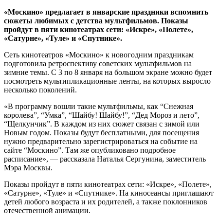
«Москино» предлагает в январские праздники вспомнить
сюжеты любимых с детства мультфильмов. Показы
пройдут в пяти кинотеатрах сети: «Искре», «Полете»,
«Сатурне», «Туле» и «Спутнике».
Сеть кинотеатров «Москино» к новогодним праздникам
подготовила ретроспективу советских мультфильмов на
зимние темы. С 3 по 8 января на большом экране можно будет
посмотреть мультипликационные ленты, на которых выросло
несколько поколений.
«В программу вошли такие мультфильмы, как “Снежная
королева”, “Умка”, “Шайбу! Шайбу!”, “Дед Мороз и лето”,
“Щелкунчик”. В каждом из них сюжет связан с зимой или
Новым годом. Показы будут бесплатными, для посещения
нужно предварительно зарегистрироваться на событие на
сайте “Москино”. Там же опубликовано подробное
расписание», — рассказала Наталья Сергунина, заместитель
Мэра Москвы.
Показы пройдут в пяти кинотеатрах сети: «Искре», «Полете»,
«Сатурне», «Туле» и «Спутнике». На киносеансы приглашают
детей любого возраста и их родителей, а также поклонников
отечественной анимации.