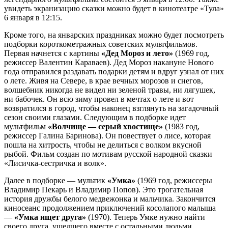
увидеть экранизацию сказки можно будет в кинотеатре «Тула»
6 января в 12:15.
Кроме того, на январских праздниках можно будет посмотреть
подборки короткометражных советских мультфильмов.
Первая начнется с картины
«Дед Мороз и лето»
(1969 год,
режиссер Валентин Караваев). Дед Мороз накануне Нового
года отправился раздавать подарки детям и вдруг узнал от них
о лете. Живя на Севере, в крае вечных морозов и снегов,
волшебник никогда не видел ни зеленой травы, ни лягушек,
ни бабочек. Он всю зиму провел в мечтах о лете и вот
возвратился в город, чтобы наконец взглянуть на загадочный
сезон своими глазами. Следующим в подборке идет
мультфильм
«Волчище — серый хвостище»
(1983 год,
режиссер Галина Баринова). Он повествует о лисе, которая
пошла на хитрость, чтобы не делиться с волком вкусной
рыбой. Фильм создан по мотивам русской народной сказки
«Лисичка-сестричка и волк».
Далее в подборке — мультик
«Умка»
(1969 год, режиссеры
Владимир Пекарь и Владимир Попов). Это трогательная
история дружбы белого медвежонка и мальчика. Закончится
киносеанс продолжением приключений косолапого малыша
—
«Умка ищет друга»
(1970). Теперь Умке нужно найти
своего друга, ушедшего вместе с остальными людьми.