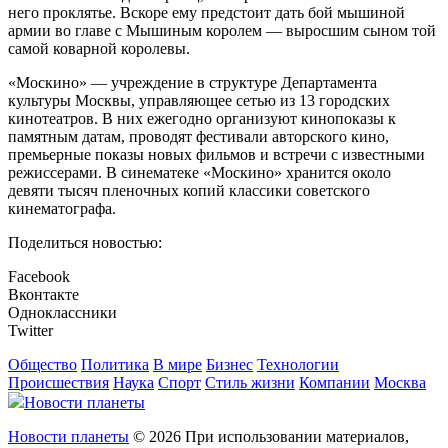
него проклятье. Вскоре ему предстоит дать бой мышиной
армии во главе с Мышиным королем — выросшим сыном той
самой коварной королевы.
«Москино» — учреждение в структуре Департамента
культуры Москвы, управляющее сетью из 13 городских
кинотеатров. В них ежегодно организуют кинопоказы к
памятным датам, проводят фестивали авторского кино,
премьерные показы новых фильмов и встречи с известными
режиссерами. В синематеке «Москино» хранится около
девяти тысяч пленочных копий классики советского
кинематографа.
Поделиться новостью:
Facebook
Вконтакте
Одноклассники
Twitter
Общество
Политика
В мире
Бизнес
Технологии
Происшествия
Наука
Спорт
Стиль жизни
Компании
Москва
Новости планеты
Новости планеты
© 2026 При использовании материалов,