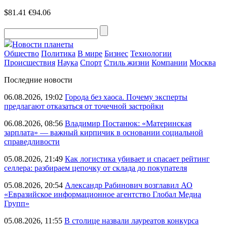
$81.41
€94.06
Новости планеты
Общество
Политика
В мире
Бизнес
Технологии
Происшествия
Наука
Спорт
Стиль жизни
Компании
Москва
Последние новости
06.08.2026, 19:02
Города без хаоса. Почему эксперты
предлагают отказаться от точечной застройки
06.08.2026, 08:56
Владимир Постанюк: «Материнская
зарплата» — важный кирпичик в основании социальной
справедливости
05.08.2026, 21:49
Как логистика убивает и спасает рейтинг
селлера: разбираем цепочку от склада до покупателя
05.08.2026, 20:54
Александр Рабинович возглавил АО
«Евразийское информационное агентство Глобал Медиа
Групп»
05.08.2026, 11:55
В столице назвали лауреатов конкурса