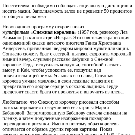
Посетителям необходимо соблюдать социальную дистанцию и
носить маски. Заполняемость залов не превысит 50 процентов
от общего числа мест.
Новогоднюю программу откроет показ
мультфильма
«Снежная королева»
(1957 год, режиссер Лев
Атаманов) в кинотеатре «Искра». Это советская экранизация
одноименной сказки датского писателя Ганса Христиана
Андерсена, признанная шедевром мировой мультипликации.
Согласно сюжету брат с сестрой, пытаясь скоротать морозный
зимний вечер, слушали рассказы бабушки о Снежной
королеве. Герда испугалась колдуньи, способной наслать
вьюгу, и Кай, чтобы успокоить ее, пошутил над
повелительницей зимы. Услышав его слова, Снежная
королева умчала мальчика в свои ледяные владения и
превратила его доброе сердце в осколок льдинки. Герде
предстоит спасти брата от проклятья и выручить из плена.
Любопытно, что Снежную королеву рисовали способом
ротоскопирования с озвучившей ее актрисы Марии
Бабановой. Загримированную Бабанову сначала снимали на
пленку, а затем полученные изображения покадрово
переводили в рисунки. Именно поэтому образ королевы
отличается от образов других героев картины. Показ
легендарного мультфильма состоится 3 января в 12:00. Также