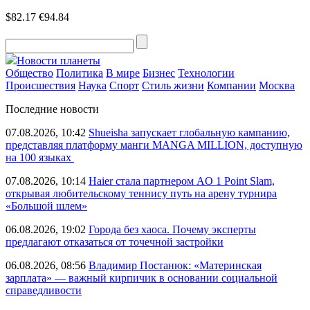
$82.17
€94.84
Новости планеты
Общество
Политика
В мире
Бизнес
Технологии
Происшествия
Наука
Спорт
Стиль жизни
Компании
Москва
Последние новости
07.08.2026, 10:42
Shueisha запускает глобальную кампанию,
представляя платформу манги MANGA MILLION, доступную
на 100 языках
07.08.2026, 10:14
Haier стала партнером AO 1 Point Slam,
открывая любительскому теннису путь на арену турнира
«Большой шлем»
06.08.2026, 19:02
Города без хаоса. Почему эксперты
предлагают отказаться от точечной застройки
06.08.2026, 08:56
Владимир Постанюк: «Материнская
зарплата» — важный кирпичик в основании социальной
справедливости