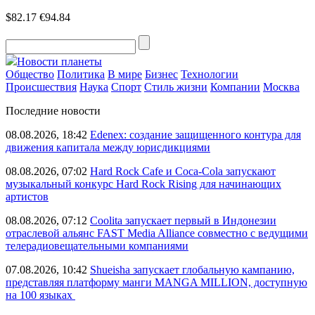
$82.17
€94.84
Новости планеты
Общество
Политика
В мире
Бизнес
Технологии
Происшествия
Наука
Спорт
Стиль жизни
Компании
Москва
Последние новости
08.08.2026, 18:42
Edenex: создание защищенного контура для
движения капитала между юрисдикциями
08.08.2026, 07:02
Hard Rock Cafe и Coca-Cola запускают
музыкальный конкурс Hard Rock Rising для начинающих
артистов
08.08.2026, 07:12
Coolita запускает первый в Индонезии
отраслевой альянс FAST Media Alliance совместно с ведущими
телерадиовещательными компаниями
07.08.2026, 10:42
Shueisha запускает глобальную кампанию,
представляя платформу манги MANGA MILLION, доступную
на 100 языках