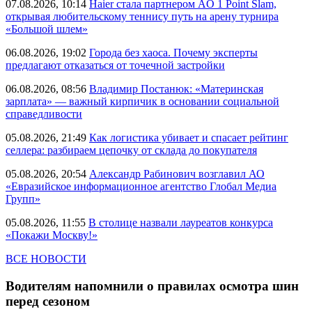
07.08.2026, 10:14
Haier стала партнером AO 1 Point Slam,
открывая любительскому теннису путь на арену турнира
«Большой шлем»
06.08.2026, 19:02
Города без хаоса. Почему эксперты
предлагают отказаться от точечной застройки
06.08.2026, 08:56
Владимир Постанюк: «Материнская
зарплата» — важный кирпичик в основании социальной
справедливости
05.08.2026, 21:49
Как логистика убивает и спасает рейтинг
селлера: разбираем цепочку от склада до покупателя
05.08.2026, 20:54
Александр Рабинович возглавил АО
«Евразийское информационное агентство Глобал Медиа
Групп»
05.08.2026, 11:55
В столице назвали лауреатов конкурса
«Покажи Москву!»
ВСЕ НОВОСТИ
Водителям напомнили о правилах осмотра шин
перед сезоном