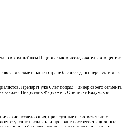
 начало в крупнейшем Национальном исследовательском центре
Ершова впервые в нашей стране были созданы перспективные
иалистов. Препарат уже 6 лет подряд – лидер своего сегмента,
. на заводе «Ниармедик Фарма» в г. Обнинске Калужской
нические исследования, проведенные в соответствии с
жает изучение препарата и проводит пострегистрационные
фективность и безопасность доказаны в многочисленных