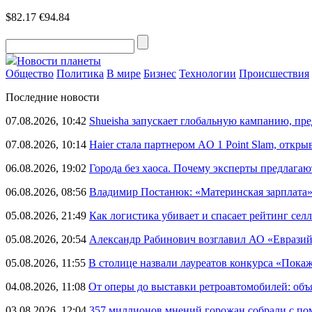
$82.17
€94.84
Новости планеты
Общество
Политика
В мире
Бизнес
Технологии
Происшествия
Последние новости
07.08.2026, 10:42
Shueisha запускает глобальную кампанию, п
07.08.2026, 10:14
Haier стала партнером AO 1 Point Slam, откр
06.08.2026, 19:02
Города без хаоса. Почему эксперты предлагаю
06.08.2026, 08:56
Владимир Постанюк: «Материнская зарплата
05.08.2026, 21:49
Как логистика убивает и спасает рейтинг селл
05.08.2026, 20:54
Александр Рабинович возглавил АО «Евразий
05.08.2026, 11:55
В столице назвали лауреатов конкурса «Пока
04.08.2026, 11:08
От оперы до выставки ретроавтомобилей: объ
03.08.2026, 12:04
357 миллионов мнений горожан собрали с п