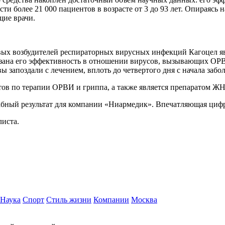
ти более 21 000 пациентов в возрасте от 3 до 93 лет. Опираясь
щие врачи.
вых возбудителей респираторных вирусных инфекций Кагоцел яв
азана его эффективность в отношении вирусов, вызывающих ОРВ
вы запоздали с лечением, вплоть до четвертого дня с начала заб
тов по терапии ОРВИ и гриппа, а также является препаратом Ж
бный результат для компании «Ниармедик». Впечатляющая цифра
листа.
Наука
Спорт
Стиль жизни
Компании
Москва