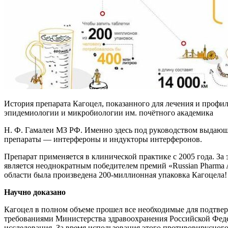
История препарата Кагоцел, показанного для лечения и профи
эпидемиологии и микробиологии им. почётного академика
Н. Ф. Гамалеи МЗ РФ. Именно здесь под руководством выдаю
препараты — интерфероны и индукторы интерферонов.
Препарат применяется в клинической практике с 2005 года. За 
является неоднократным победителем премий «Russian Pharma A
области была произведена 200-миллионная упаковка Кагоцела!
Научно доказано
Кагоцел в полном объеме прошел все необходимые для подтве
требованиями Министерства здравоохранения Российской Феде
исследования. За время использования этого противовирусног