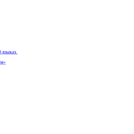
0 языках
ем»