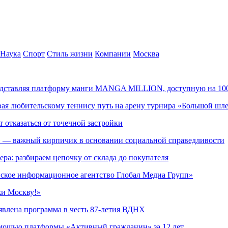
Наука
Спорт
Стиль жизни
Компании
Москва
редставляя платформу манги MANGA MILLION, доступную на 10
ывая любительскому теннису путь на арену турнира «Большой шл
т отказаться от точечной застройки
» — важный кирпичик в основании социальной справедливости
ера: разбираем цепочку от склада до покупателя
ское информационное агентство Глобал Медиа Групп»
жи Москву!»
явлена программа в честь 87-летия ВДНХ
омощью платформы «Активный гражданин» за 12 лет