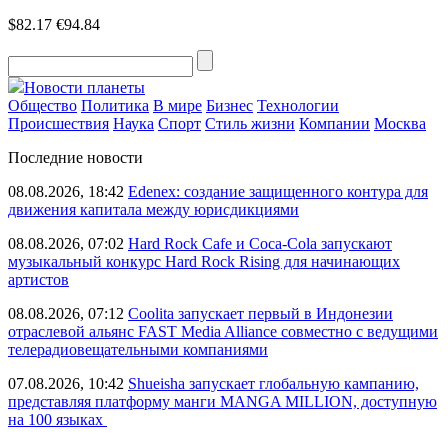
$82.17
€94.84
Новости планеты
Общество
Политика
В мире
Бизнес
Технологии
Происшествия
Наука
Спорт
Стиль жизни
Компании
Москва
Последние новости
08.08.2026, 18:42
Edenex: создание защищенного контура для
движения капитала между юрисдикциями
08.08.2026, 07:02
Hard Rock Cafe и Coca-Cola запускают
музыкальный конкурс Hard Rock Rising для начинающих
артистов
08.08.2026, 07:12
Coolita запускает первый в Индонезии
отраслевой альянс FAST Media Alliance совместно с ведущими
телерадиовещательными компаниями
07.08.2026, 10:42
Shueisha запускает глобальную кампанию,
представляя платформу манги MANGA MILLION, доступную
на 100 языках