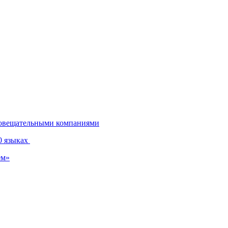
диовещательными компаниями
0 языках
ем»