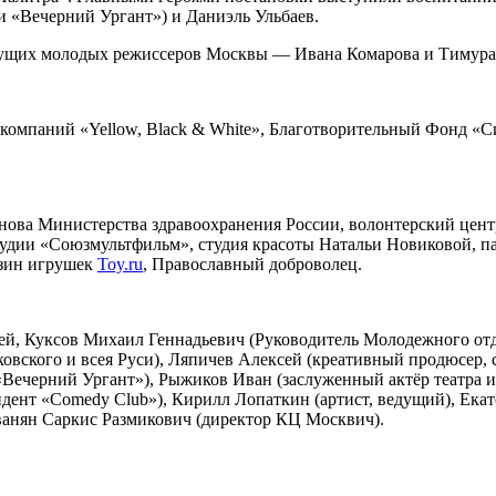
и «Вечерний Ургант») и Даниэль Ульбаев.
ведущих молодых режиссеров Москвы — Ивана Комарова и Тимур
компаний «Yellow, Black & White», Благотворительный Фонд «С
а Министерства здравоохранения России, волонтерский центр 
ностудии «Союзмультфильм», студия красоты Натальи Новиково
азин игрушек
Toy.ru
, Православный доброволец.
, Куксов Михаил Геннадьевич (Руководитель Молодежного отде
ского и всея Руси), Ляпичев Алексей (креативный продюсер, с
 «Вечерний Ургант»), Рыжиков Иван (заслуженный актёр театра и
идент «Comedy Club»), Кирилл Лопаткин (артист, ведущий), Ека
рванян Саркис Размикович (директор КЦ Москвич).