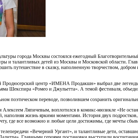
ультуры города Москвы состоялся ежегодный Благотворительный
туры и талантливых детей из Москвы и Московской области. Гла
шить путешествие в сказку, наполненную творчеством, добром и 
ий Продюсерский центр «ИМЕНА Продакшн» выбрал две легенды: 
яма Шекспира «Ромео и Джульетта». А темой фестиваля, объедин
льном поэтическом переводе, позволившем сохранить оригинал
Алексеем Ляпичевым, воплотился в комикс-мюзикле «Не остана
й, наполняя жизнь яркими моментами. История двух подростков,
ту, где все возможно и любые цели достижимы, где мечты сбыва
 телепередачи «Вечерний Ургант», и талантливые дети, оставши
Палитра». Главными героями постановки выступили воспитанн