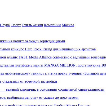
Наука
Спорт
Стиль жизни
Компании
Москва
движения капитала между юрисдикциями
альный конкурс Hard Rock Rising для начинающих артистов
левой альянс FAST Media Alliance совместно с ведущими телера
редставляя платформу манги MANGA MILLION, доступную на 10
ывая любительскому теннису путь на арену турнира «Большой шл
т отказаться от точечной застройки
» — важный кирпичик в основании социальной справедливости
ера: разбираем цепочку от склада до покупателя
ское информационное агентство Глобал Медиа Групп»