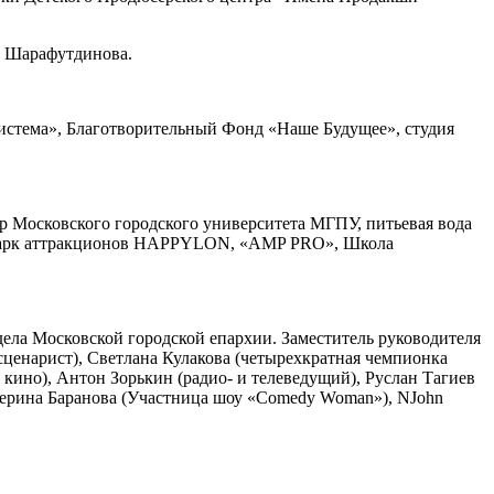
а Шарафутдинова.
истема», Благотворительный Фонд «Наше Будущее», студия
Московского городского университета МГПУ, питьевая вода
й, парк аттракционов HAPPYLON, «AMP PRO», Школа
ла Московской городской епархии. Заместитель руководителя
ценарист), Светлана Кулакова (четырехкратная чемпионка
 кино), Антон Зорькин (радио- и телеведущий), Руслан Тагиев
терина Баранова (Участница шоу «Comedy Woman»), NJohn