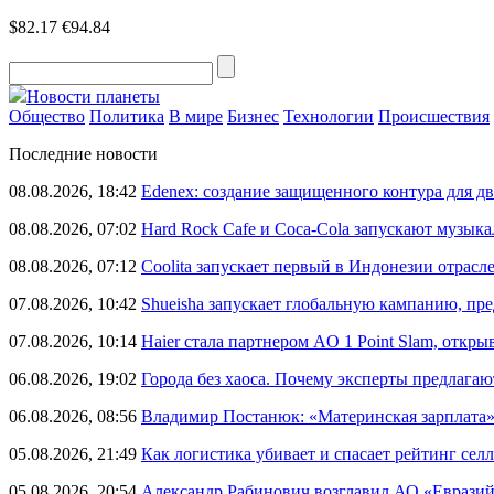
$82.17
€94.84
Новости планеты
Общество
Политика
В мире
Бизнес
Технологии
Происшествия
Последние новости
08.08.2026, 18:42
Edenex: создание защищенного контура для 
08.08.2026, 07:02
Hard Rock Cafe и Coca-Cola запускают музык
08.08.2026, 07:12
Coolita запускает первый в Индонезии отрас
07.08.2026, 10:42
Shueisha запускает глобальную кампанию, п
07.08.2026, 10:14
Haier стала партнером AO 1 Point Slam, откр
06.08.2026, 19:02
Города без хаоса. Почему эксперты предлагаю
06.08.2026, 08:56
Владимир Постанюк: «Материнская зарплата
05.08.2026, 21:49
Как логистика убивает и спасает рейтинг селл
05.08.2026, 20:54
Александр Рабинович возглавил АО «Евразий