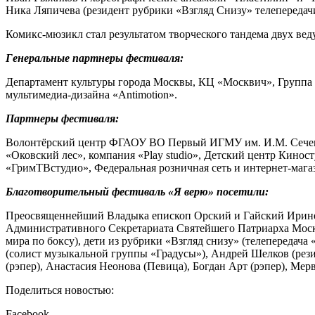
Ника Ляпичева (резидент рубрики «Взгляд Снизу» телепередач
Комикс-мюзикл стал результатом творческого тандема двух 
Генеральные партнеры фестиваля:
Департамент культуры города Москвы, КЦ «Москвич», Группа 
мультимедиа-дизайна «Antimotion».
Партнеры фестиваля:
Волонтёрский центр ФГАОУ ВО Первый ИГМУ им. И.М. Сеченов
«Оковский лес», компания «Play studio», Детский центр Ки
«ГримТВстудио», Федеральная розничная сеть и интернет-маг
Благотворительный фестиваль «Я верю» посетили:
Преосвященнейший Владыка епископ Орский и Гайский Ириней
Административного Секретариата Святейшего Патриарха Москов
мира по боксу), дети из рубрики «Взгляд снизу» (телепередача
(солист музыкальной группы «Градусы»), Андрей Шелков (рез
(рэпер), Анастасия Неонова (Певица), Богдан Арт (рэпер), Ме
Поделиться новостью:
Facebook