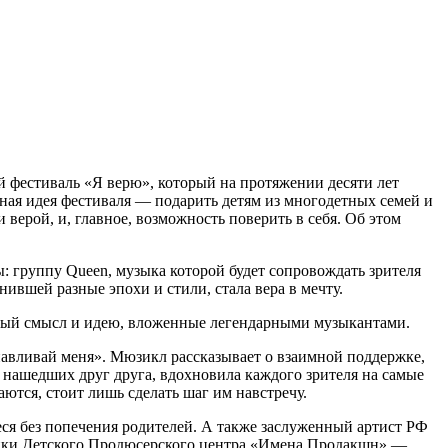
 фестиваль «Я верю», который на протяжении десяти лет
вная идея фестиваля — подарить детям из многодетных семей и
верой, и, главное, возможность поверить в себя. Об этом
группу Queen, музыка которой будет сопровождать зрителя
ившей разные эпохи и стили, стала вера в мечту.
ьный смысл и идею, вложенные легендарными музыкантами.
вливай меня». Мюзикл рассказывает о взаимной поддержке,
 нашедших друг друга, вдохновила каждого зрителя на самые
ются, стоит лишь сделать шаг им навстречу.
еся без попечения родителей. А также заслуженный артист РФ
ики Детского Продюсерского центра «Имена Продакшн» —