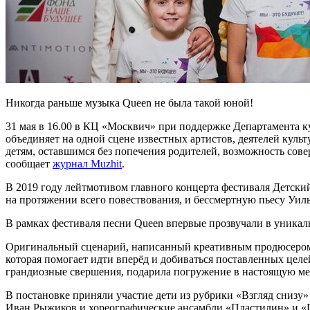
Никогда раньше музыка Queen не была такой юной!
31 мая в 16.00 в КЦ «Москвич» при поддержке Департамента к
объединяет на одной сцене известных артистов, деятелей куль
детям, оставшимся без попечения родителей, возможность совер
сообщает
журнал Muzhit
.
В 2019 году лейтмотивом главного концерта фестиваля Детск
на протяжении всего повествования, и бессмертную пьесу Уиль
В рамках фестиваля песни Queen впервые прозвучали в уника
Оригинальный сценарий, написанный креативным продюсером 
которая помогает идти вперёд и добиваться поставленных целе
грандиозные свершения, подарила погружение в настоящую меч
В постановке приняли участие дети из рубрики «Взгляд снизу»
Иван Рыжиков и хореографические ансамбли «Пластилин» и «