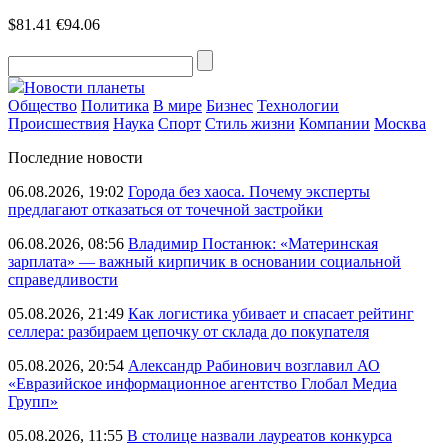
$81.41
€94.06
Новости планеты
Общество
Политика
В мире
Бизнес
Технологии
Происшествия
Наука
Спорт
Стиль жизни
Компании
Москва
Последние новости
06.08.2026, 19:02
Города без хаоса. Почему эксперты
предлагают отказаться от точечной застройки
06.08.2026, 08:56
Владимир Постанюк: «Материнская
зарплата» — важный кирпичик в основании социальной
справедливости
05.08.2026, 21:49
Как логистика убивает и спасает рейтинг
селлера: разбираем цепочку от склада до покупателя
05.08.2026, 20:54
Александр Рабинович возглавил АО
«Евразийское информационное агентство Глобал Медиа
Групп»
05.08.2026, 11:55
В столице назвали лауреатов конкурса