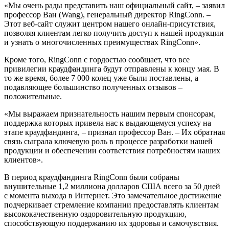
«Мы очень рады представить наш официальный сайт, – заявил
профессор Ван (Wang), генеральный директор RingConn. –
Этот веб-сайт служит центром нашего онлайн-присутствия,
позволяя клиентам легко получить доступ к нашей продукции
и узнать о многочисленных преимуществах RingConn».
Кроме того, RingConn с гордостью сообщает, что все
привилегии краудфандинга будут отправлены к концу мая. В
то же время, более 7 000 колец уже были поставлены, а
подавляющее большинство полученных отзывов –
положительные.
«Мы выражаем признательность нашим первым спонсорам,
поддержка которых привела нас к выдающемуся успеху на
этапе краудфандинга, – признал профессор Ван. – Их обратная
связь сыграла ключевую роль в процессе разработки нашей
продукции и обеспечении соответствия потребностям наших
клиентов».
В период краудфандинга RingConn были собраны
внушительные 1,2 миллиона долларов США всего за 50 дней
с момента выхода в Интернет. Это замечательное достижение
подчеркивает стремление компании предоставлять клиентам
высококачественную оздоровительную продукцию,
способствующую поддержанию их здоровья и самочувствия.