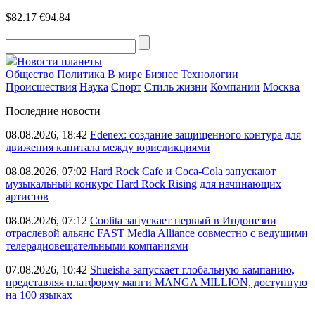
$82.17
€94.84
Новости планеты
Общество
Политика
В мире
Бизнес
Технологии
Происшествия
Наука
Спорт
Стиль жизни
Компании
Москва
Последние новости
08.08.2026, 18:42
Edenex: создание защищенного контура для
движения капитала между юрисдикциями
08.08.2026, 07:02
Hard Rock Cafe и Coca-Cola запускают
музыкальный конкурс Hard Rock Rising для начинающих
артистов
08.08.2026, 07:12
Coolita запускает первый в Индонезии
отраслевой альянс FAST Media Alliance совместно с ведущими
телерадиовещательными компаниями
07.08.2026, 10:42
Shueisha запускает глобальную кампанию,
представляя платформу манги MANGA MILLION, доступную
на 100 языках