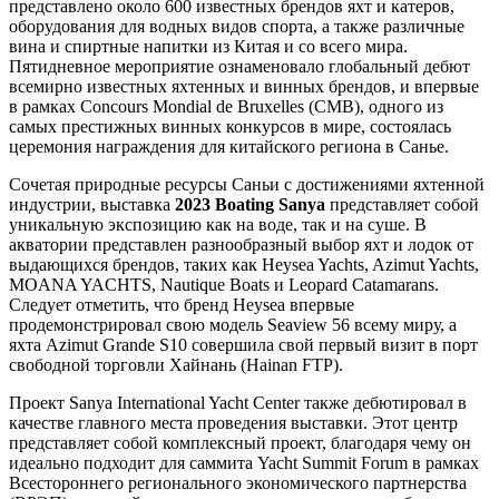
представлено около 600 известных брендов яхт и катеров,
оборудования для водных видов спорта, а также различные
вина и спиртные напитки из Китая и со всего мира.
Пятидневное мероприятие ознаменовало глобальный дебют
всемирно известных яхтенных и винных брендов, и впервые
в рамках Concours Mondial de Bruxelles (CMB), одного из
самых престижных винных конкурсов в мире, состоялась
церемония награждения для китайского региона в Санье.
Сочетая природные ресурсы Саньи с достижениями яхтенной
индустрии, выставка
2023 Boating Sanya
представляет собой
уникальную экспозицию как на воде, так и на суше. В
акватории представлен разнообразный выбор яхт и лодок от
выдающихся брендов, таких как Heysea Yachts, Azimut Yachts,
MOANA YACHTS, Nautique Boats и Leopard Catamarans.
Следует отметить, что бренд Heysea впервые
продемонстрировал свою модель Seaview 56 всему миру, а
яхта Azimut Grande S10 совершила свой первый визит в порт
свободной торговли Хайнань (Hainan FTP).
Проект Sanya International Yacht Center также дебютировал в
качестве главного места проведения выставки. Этот центр
представляет собой комплексный проект, благодаря чему он
идеально подходит для саммита Yacht Summit Forum в рамках
Всестороннего регионального экономического партнерства