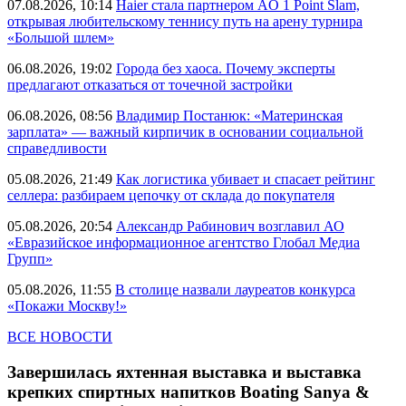
07.08.2026, 10:14
Haier стала партнером AO 1 Point Slam,
открывая любительскому теннису путь на арену турнира
«Большой шлем»
06.08.2026, 19:02
Города без хаоса. Почему эксперты
предлагают отказаться от точечной застройки
06.08.2026, 08:56
Владимир Постанюк: «Материнская
зарплата» — важный кирпичик в основании социальной
справедливости
05.08.2026, 21:49
Как логистика убивает и спасает рейтинг
селлера: разбираем цепочку от склада до покупателя
05.08.2026, 20:54
Александр Рабинович возглавил АО
«Евразийское информационное агентство Глобал Медиа
Групп»
05.08.2026, 11:55
В столице назвали лауреатов конкурса
«Покажи Москву!»
ВСЕ НОВОСТИ
Завершилась яхтенная выставка и выставка
крепких спиртных напитков Boating Sanya &