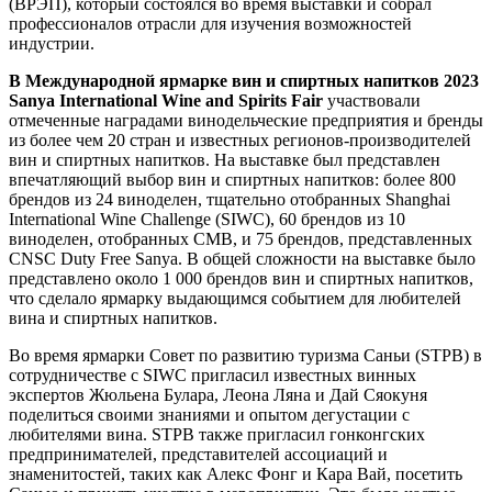
(ВРЭП), который состоялся во время выставки и собрал
профессионалов отрасли для изучения возможностей
индустрии.
В Международной ярмарке вин и спиртных напитков 2023
Sanya International Wine and Spirits Fair
участвовали
отмеченные наградами винодельческие предприятия и бренды
из более чем 20 стран и известных регионов-производителей
вин и спиртных напитков. На выставке был представлен
впечатляющий выбор вин и спиртных напитков: более 800
брендов из 24 виноделен, тщательно отобранных Shanghai
International Wine Challenge (SIWC), 60 брендов из 10
виноделен, отобранных CMB, и 75 брендов, представленных
CNSC Duty Free Sanya. В общей сложности на выставке было
представлено около 1 000 брендов вин и спиртных напитков,
что сделало ярмарку выдающимся событием для любителей
вина и спиртных напитков.
Во время ярмарки Совет по развитию туризма Саньи (STPB) в
сотрудничестве с SIWC пригласил известных винных
экспертов Жюльена Булара, Леона Ляна и Дай Сяокуня
поделиться своими знаниями и опытом дегустации с
любителями вина. STPB также пригласил гонконгских
предпринимателей, представителей ассоциаций и
знаменитостей, таких как Алекс Фонг и Кара Вай, посетить