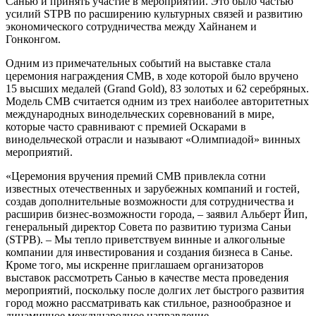
Санью и принять участие в мероприятии. Это было частью
усилий STPB по расширению культурных связей и развитию
экономического сотрудничества между Хайнанем и
Гонконгом.
Одним из примечательных событий на выставке стала
церемония награждения CMB, в ходе которой было вручено
15 высших медалей (Grand Gold), 83 золотых и 62 серебряных.
Модель CMB считается одним из трех наиболее авторитетных
международных винодельческих соревнований в мире,
которые часто сравнивают с премией Оскарами в
винодельческой отрасли и называют «Олимпиадой» винных
мероприятий.
«Церемония вручения премий CMB привлекла сотни
известных отечественных и зарубежных компаний и гостей,
создав дополнительные возможности для сотрудничества и
расширив бизнес-возможности города, – заявил Альберт Йип,
генеральный директор Совета по развитию туризма Саньи
(STPB). – Мы тепло приветствуем винные и алкогольные
компании для инвестирования и создания бизнеса в Санье.
Кроме того, мы искренне приглашаем организаторов
выставок рассмотреть Санью в качестве места проведения
мероприятий, поскольку после долгих лет быстрого развития
город можно рассматривать как стильное, разнообразное и
динамичное международное направление.