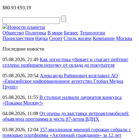
$80.93
€93.19
Новости планеты
Общество
Политика
В мире
Бизнес
Технологии
Происшествия
Наука
Спорт
Стиль жизни
Компании
Москва
Последние новости
05.08.2026, 21:49
Как логистика убивает и спасает рейтинг
селлера: разбираем цепочку от склада до покупателя
05.08.2026, 20:54
Александр Рабинович возглавил АО
«Евразийское информационное агентство Глобал Медиа
Групп»
05.08.2026, 11:55
В столице назвали лауреатов конкурса
«Покажи Москву!»
04.08.2026, 11:08
От оперы до выставки ретроавтомобилей:
объявлена программа в честь 87-летия ВДНХ
03.08.2026, 12:04
357 миллионов мнений горожан собрали с
помощью платформы «Активный гражданин» за 12 лет