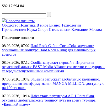
$82.17
€94.84
Новости планеты
Общество
Политика
В мире
Бизнес
Технологии
Происшествия
Наука
Спорт
Стиль жизни
Компании
Москва
Последние новости
08.08.2026, 07:02
Hard Rock Cafe и Coca-Cola запускают
музыкальный конкурс Hard Rock Rising для начинающих
артистов
08.08.2026, 07:12
Coolita запускает первый в Индонезии
отраслевой альянс FAST Media Alliance совместно с ведущими
телерадиовещательными компаниями
07.08.2026, 10:42
Shueisha запускает глобальную кампанию,
представляя платформу манги MANGA MILLION, доступную
на 100 языках
07.08.2026, 10:14
Haier стала партнером AO 1 Point Slam,
открывая любительскому теннису путь на арену турнира
«Большой шлем»