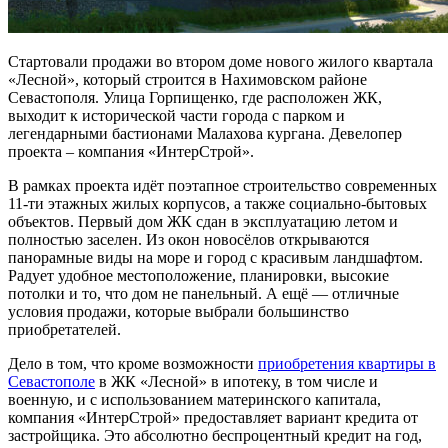
Стартовали продажи во втором доме нового жилого квартала
«Лесной», который строится в Нахимовском районе
Севастополя. Улица Горпищенко, где расположен ЖК,
выходит к исторической части города с парком и
легендарными бастионами Малахова кургана. Девелопер
проекта – компания «ИнтерСтрой».
В рамках проекта идёт поэтапное строительство современных
11-ти этажных жилых корпусов, а также социально-бытовых
объектов. Первый дом ЖК сдан в эксплуатацию летом и
полностью заселен. Из окон новосёлов открываются
панорамные виды на море и город с красивым ландшафтом.
Радует удобное местоположение, планировки, высокие
потолки и то, что дом не панельный. А ещё — отличные
условия продажи, которые выбрали большинство
приобретателей.
Дело в том, что кроме возможности
приобретения квартиры в
Севастополе
в ЖК «Лесной» в ипотеку, в том числе и
военную, и с использованием материнского капитала,
компания «ИнтерСтрой» предоставляет вариант кредита от
застройщика. Это абсолютно беспроцентный кредит на год,