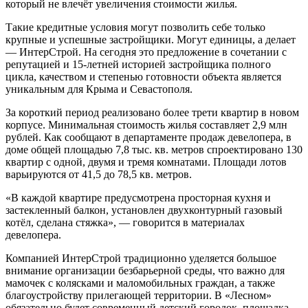
который не влечёт увеличения стоимости жилья.
Такие кредитные условия могут позволить себе только
крупные и успешные застройщики. Могут единицы, а делает
— ИнтерСтрой. На сегодня это предложение в сочетании с
репутацией и 15-летней историей застройщика полного
цикла, качеством и степенью готовности объекта является
уникальным для Крыма и Севастополя.
За короткий период реализовано более трети квартир в новом
корпусе. Минимальная стоимость жилья составляет 2,9 млн
рублей. Как сообщают в департаменте продаж девелопера, в
доме общей площадью 7,8 тыс. кв. метров спроектировано 130
квартир с одной, двумя и тремя комнатами. Площади лотов
варьируются от 41,5 до 78,5 кв. метров.
«В каждой квартире предусмотрена просторная кухня и
застекленный балкон, установлен двухконтурный газовый
котёл, сделана стяжка», — говорится в материалах
девелопера.
Компанией ИнтерСтрой традиционно уделяется большое
внимание организации безбарьерной среды, что важно для
мамочек с колясками и маломобильных граждан, а также
благоустройству прилегающей территории. В «Лесном»
обязательно будет современный детский городок, площадка