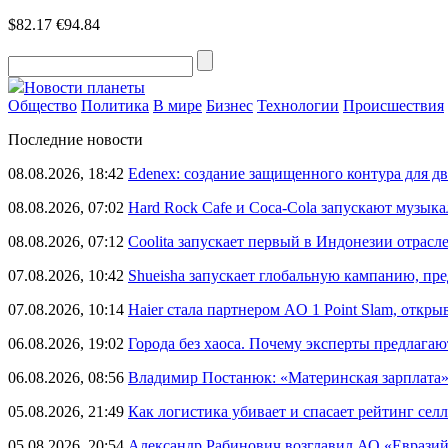
$82.17
€94.84
Новости планеты
Общество
Политика
В мире
Бизнес
Технологии
Происшествия
Последние новости
08.08.2026, 18:42
Edenex: создание защищенного контура для 
08.08.2026, 07:02
Hard Rock Cafe и Coca-Cola запускают музык
08.08.2026, 07:12
Coolita запускает первый в Индонезии отрас
07.08.2026, 10:42
Shueisha запускает глобальную кампанию, п
07.08.2026, 10:14
Haier стала партнером AO 1 Point Slam, откр
06.08.2026, 19:02
Города без хаоса. Почему эксперты предлагаю
06.08.2026, 08:56
Владимир Постанюк: «Материнская зарплата
05.08.2026, 21:49
Как логистика убивает и спасает рейтинг селл
05.08.2026, 20:54
Александр Рабинович возглавил АО «Евразий