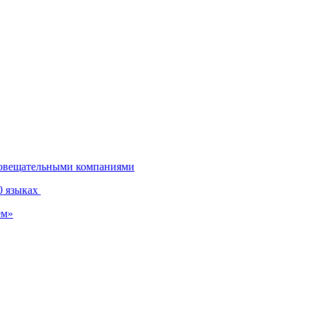
диовещательными компаниями
0 языках
ем»