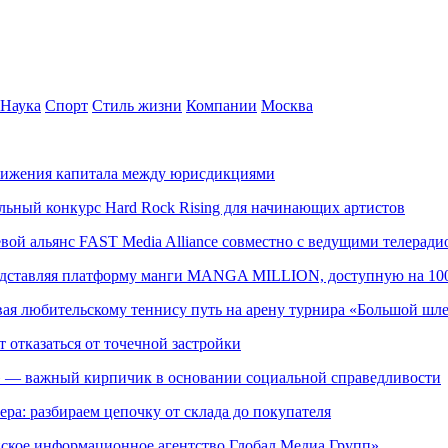
Наука
Спорт
Стиль жизни
Компании
Москва
движения капитала между юрисдикциями
альный конкурс Hard Rock Rising для начинающих артистов
левой альянс FAST Media Alliance совместно с ведущими телера
редставляя платформу манги MANGA MILLION, доступную на 10
ывая любительскому теннису путь на арену турнира «Большой шл
т отказаться от точечной застройки
» — важный кирпичик в основании социальной справедливости
ера: разбираем цепочку от склада до покупателя
ское информационное агентство Глобал Медиа Групп»