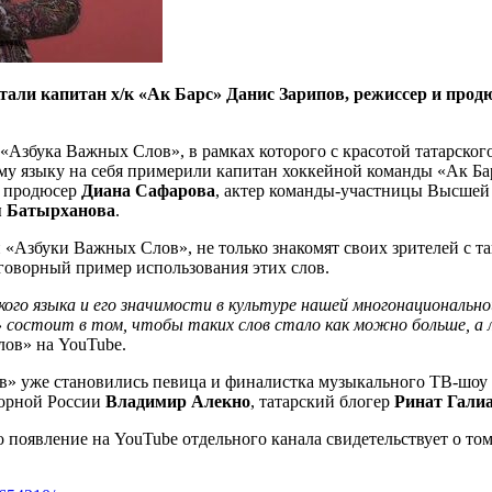
али капитан х/к «Ак Барс» Данис Зарипов, режиссер и прод
«Азбука Важных Слов», в рамках которого с красотой татарского
скому языку на себя примерили капитан хоккейной команды «Ак Б
 и продюсер
Диана Сафарова
, актер команды-участницы Высшей
я Батырханова
.
збуки Важных Слов», не только знакомят своих зрителей с таки
зговорный пример использования этих слов.
го языка и его значимости в культуре нашей многонационально
ки» состоит в том, чтобы таких слов стало как можно больше, а 
лов» на YouTube.
в» уже становились певица и финалистка музыкального ТВ-шоу
борной России
Владимир Алекно
, татарский блогер
Ринат Гали
но появление на YouTube отдельного канала свидетельствует о т