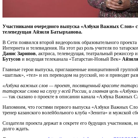
Участниками очередного выпуска «Азбуки Важных Слов» ст
телеведущая Айзиля Батырханова.
В Сети появился второй видеоролик образовательного проекта 
Интернета и телевидения. На этот раз роль учителя по татар
Данис Зарипов
, актриса, телеведущая, театральный режиссер
Бутусов
и ведущая телеканала «Татарстан-Новый Век»
Айзил
Главные герои выпуска, приглашенные инициативной группой «А
«шатлык», «тел» и их переводом на русский, но и приводят ра
«Азбука важных слов — проект, посвященный красоте татарско
татарские слова на слуху у всей России, и главная цель «Азбу
— так сказано о проекте в описании канала «Азбука Важных С
Напомним, что гостями первого выпуска «Азбуки Важных Сло
тренер казанского волейбольного клуба «Зенита» и мужской с
Создатели проекта держат в секрете его будущих участников, 
долго ждать.