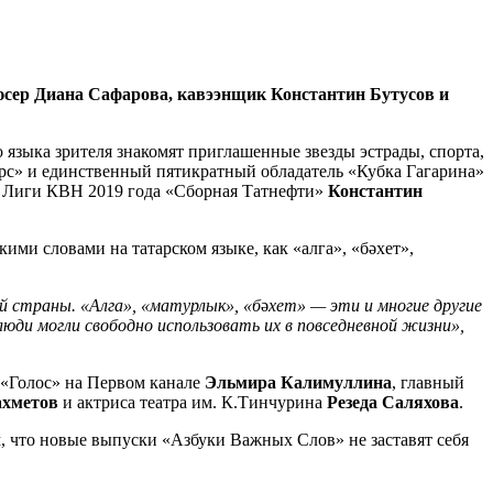
юсер Диана Сафарова, кавээнщик Константин Бутусов и
 языка зрителя знакомят приглашенные звезды эстрады, спорта,
арс» и единственный пятикратный обладатель «Кубка Гагарина»
 Лиги КВН 2019 года «Сборная Татнефти»
Константин
ми словами на татарском языке, как «алга», «бәхет»,
й страны. «Алга», «матурлык», «б
ә
хет» — эти и многие другие
люди могли свободно использовать их в повседневной жизни»,
 «Голос» на Первом канале
Эльмира Калимуллина
, главный
ахметов
и актриса театра им. К.Тинчурина
Резеда Саляхова
.
ом, что новые выпуски «Азбуки Важных Слов» не заставят себя