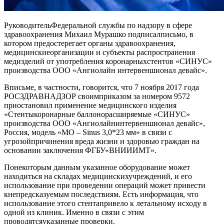
РуководительФедеральной службы по надзору в сфере
здравоохранения Михаил Мурашко подписалписьмо, в
котором предостерегает органы здравоохранения,
медицинскиеорганизации и субъекты распространения
медизделий от употребления коронарныхстентов «СИНУС»
производства ООО «Ангиолайн интервеншионал девайс».
Вписьме, в частности, говорится, что 7 ноября 2017 года
РОСЗДРАВНАДЗОР своимприказом за номером 9572
приостановил применение медицинского изделия
«Стентыкоронарные баллонорасширяемые «СИНУС»
производства ООО «Ангиолайнинтервеншионал девайс»,
Россия, модель «МО – Sinus 3,0*23 мм» в связи с
угрозойпричинения вреда жизни и здоровью граждан на
основании заключения ФГБУ«ВНИИИМТ».
Понекоторым данным указанное оборудование может
находиться на складах медицинскихучреждений, и его
использование при проведении операций может привести
кнепредсказуемым последствиям. Есть информация, что
использование этого стентапривело к летальному исходу в
одной из клиник. Именно в связи с этим
проводятсяуказанные проверки.