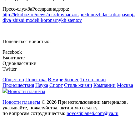
Пресс-службаРосздравнадзора:
http://lekoboz.ru/news/roszdravnadzor-preduprezhdaet-ob-opasnoj-
dlya-zhizni-modeli-koronarnykh-stentov
Поделиться новостью:
Facebook
Вконтакте
Одноклассники
Twitter
Общество
Политика
В мире
Бизнес
Технологии
Происшествия
Наука
Спорт
Стиль жизни
Компании
Москва
Новости планеты
Новости планеты
© 2026 При использовании материалов,
указывайте, пожалуйства, активную ссылку.
по вопросам сотрудничества:
novostiplaneti.com@ya.ru