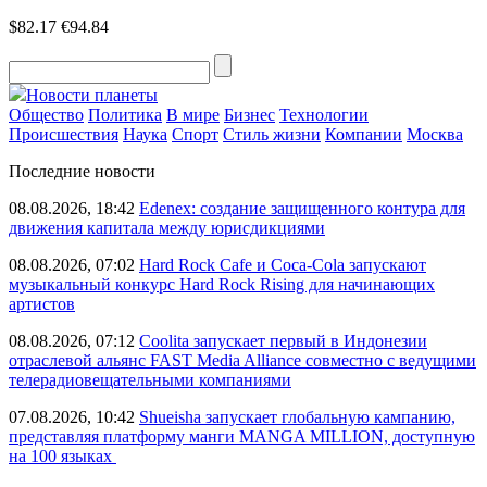
$82.17
€94.84
Новости планеты
Общество
Политика
В мире
Бизнес
Технологии
Происшествия
Наука
Спорт
Стиль жизни
Компании
Москва
Последние новости
08.08.2026, 18:42
Edenex: создание защищенного контура для
движения капитала между юрисдикциями
08.08.2026, 07:02
Hard Rock Cafe и Coca-Cola запускают
музыкальный конкурс Hard Rock Rising для начинающих
артистов
08.08.2026, 07:12
Coolita запускает первый в Индонезии
отраслевой альянс FAST Media Alliance совместно с ведущими
телерадиовещательными компаниями
07.08.2026, 10:42
Shueisha запускает глобальную кампанию,
представляя платформу манги MANGA MILLION, доступную
на 100 языках