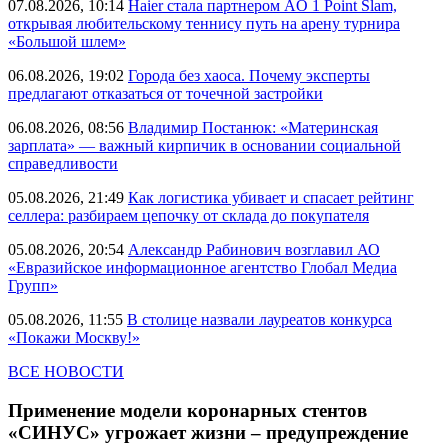
07.08.2026, 10:14
Haier стала партнером AO 1 Point Slam,
открывая любительскому теннису путь на арену турнира
«Большой шлем»
06.08.2026, 19:02
Города без хаоса. Почему эксперты
предлагают отказаться от точечной застройки
06.08.2026, 08:56
Владимир Постанюк: «Материнская
зарплата» — важный кирпичик в основании социальной
справедливости
05.08.2026, 21:49
Как логистика убивает и спасает рейтинг
селлера: разбираем цепочку от склада до покупателя
05.08.2026, 20:54
Александр Рабинович возглавил АО
«Евразийское информационное агентство Глобал Медиа
Групп»
05.08.2026, 11:55
В столице назвали лауреатов конкурса
«Покажи Москву!»
ВСЕ НОВОСТИ
Применение модели коронарных стентов
«СИНУС» угрожает жизни – предупреждение