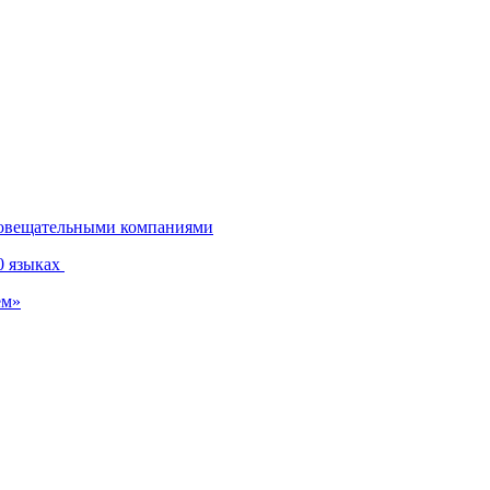
диовещательными компаниями
0 языках
ем»