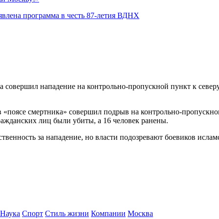
явлена программа в честь 87-летия ВДНХ
 совершил нападение на контрольно-пропускной пункт к северу 
 «поясе смертника» совершил подрыв на контрольно-пропускном 
ражданских лиц были убиты, а 16 человек ранены.
ственность за нападение, но власти подозревают боевиков исламс
Наука
Спорт
Стиль жизни
Компании
Москва