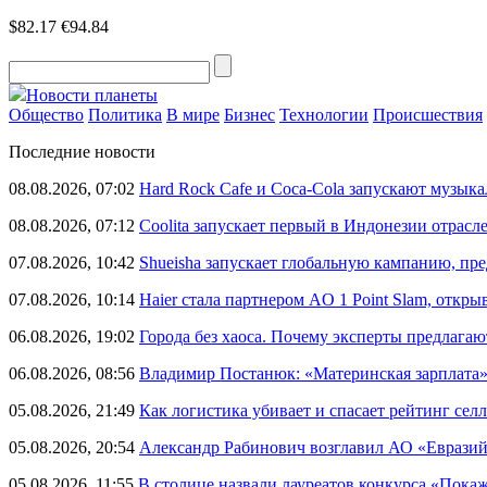
$82.17
€94.84
Новости планеты
Общество
Политика
В мире
Бизнес
Технологии
Происшествия
Последние новости
08.08.2026, 07:02
Hard Rock Cafe и Coca-Cola запускают музык
08.08.2026, 07:12
Coolita запускает первый в Индонезии отрас
07.08.2026, 10:42
Shueisha запускает глобальную кампанию, п
07.08.2026, 10:14
Haier стала партнером AO 1 Point Slam, откр
06.08.2026, 19:02
Города без хаоса. Почему эксперты предлагаю
06.08.2026, 08:56
Владимир Постанюк: «Материнская зарплата
05.08.2026, 21:49
Как логистика убивает и спасает рейтинг селл
05.08.2026, 20:54
Александр Рабинович возглавил АО «Евразий
05.08.2026, 11:55
В столице назвали лауреатов конкурса «Пока