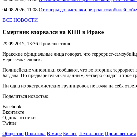
04.08.2026, 11:08
От оперы до выставки ретроавтомобилей: объ
ВСЕ НОВОСТИ
Смертник взорвался на КПП в Ираке
29.09.2015, 13:36
Происшествия
Иракские официальные лица говорят, что террорист-самоубийца
мере семь человек.
Полицейские чиновники сообщают, что во вторник террорист в
Багдада. По предварительным данным, четверо солдат и трое г
Ни одна из экстремистских группировок не взяла на себя ответ
Поделиться новостью:
Facebook
Вконтакте
Одноклассники
Twitter
Общество
Политика
В мире
Бизнес
Технологии
Происшествия