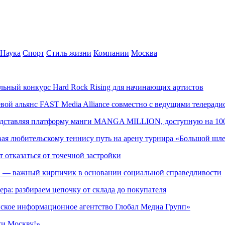
Наука
Спорт
Стиль жизни
Компании
Москва
альный конкурс Hard Rock Rising для начинающих артистов
левой альянс FAST Media Alliance совместно с ведущими телера
редставляя платформу манги MANGA MILLION, доступную на 10
ывая любительскому теннису путь на арену турнира «Большой шл
т отказаться от точечной застройки
» — важный кирпичик в основании социальной справедливости
ера: разбираем цепочку от склада до покупателя
ское информационное агентство Глобал Медиа Групп»
жи Москву!»