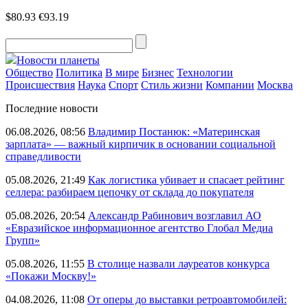
$80.93
€93.19
Новости планеты
Общество
Политика
В мире
Бизнес
Технологии
Происшествия
Наука
Спорт
Стиль жизни
Компании
Москва
Последние новости
06.08.2026, 08:56
Владимир Постанюк: «Материнская
зарплата» — важный кирпичик в основании социальной
справедливости
05.08.2026, 21:49
Как логистика убивает и спасает рейтинг
селлера: разбираем цепочку от склада до покупателя
05.08.2026, 20:54
Александр Рабинович возглавил АО
«Евразийское информационное агентство Глобал Медиа
Групп»
05.08.2026, 11:55
В столице назвали лауреатов конкурса
«Покажи Москву!»
04.08.2026, 11:08
От оперы до выставки ретроавтомобилей: