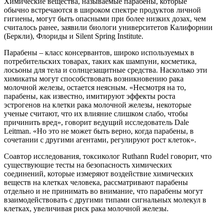
Химические вещества, называемые парабены, которые
обычно встречаются в широком спектре продуктов личной
гигиены, могут быть опасными при более низких дозах, чем
считалось ранее, заявили биологи университетов Калифорнии
(Беркли), Флориды и Silent Spring Institute.
Парабены – класс консервантов, широко используемых в
потребительских товарах, таких как шампуни, косметика,
лосьоны для тела и солнцезащитные средства. Насколько эти
химикаты могут способствовать возникновению рака
молочной железы, остается неясным. «Несмотря на то,
парабены, как известно, имитируют эффекты роста
эстрогенов на клетки рака молочной железы, некоторые
ученые считают, что их влияние слишком слабо, чтобы
причинить вред», говорит ведущий исследователь Dale
Leitman. «Но это не может быть верно, когда парабены, в
сочетании с другими агентами, регулируют рост клеток».
Соавтор исследования, токсиколог Ruthann Rudel говорит, что
существующие тесты на безопасность химических
соединений, которые измеряют воздействие химических
веществ на клетках человека, рассматривают парабены
отдельно и не принимать во внимание, что парабены могут
взаимодействовать с другими типами сигнальных молекул в
клетках, увеличивая риск рака молочной железы.