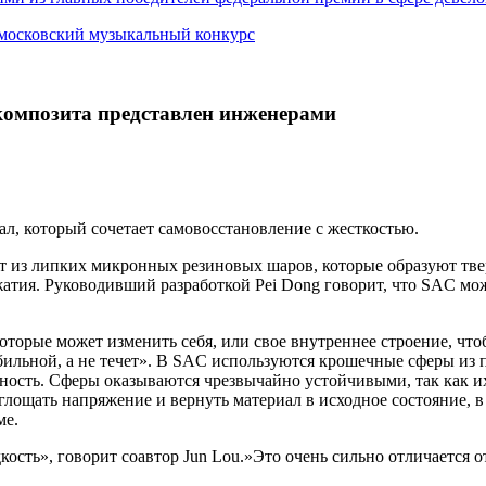
 московский музыкальный конкурс
композита представлен инженерами
, который сочетает самовосстановление с жесткостью.
т из липких микронных резиновых шаров, которые образуют тв
сжатия. Руководивший разработкой Pei Dong говорит, что SAC 
которые может изменить себя, или свое внутреннее строение, ч
табильной, а не течет». В SAC используются крошечные сферы и
ность. Сферы оказываются чрезвычайно устойчивыми, так как и
глощать напряжение и вернуть материал в исходное состояние, 
ме.
кость», говорит соавтор Jun Lou.»Это очень сильно отличается 