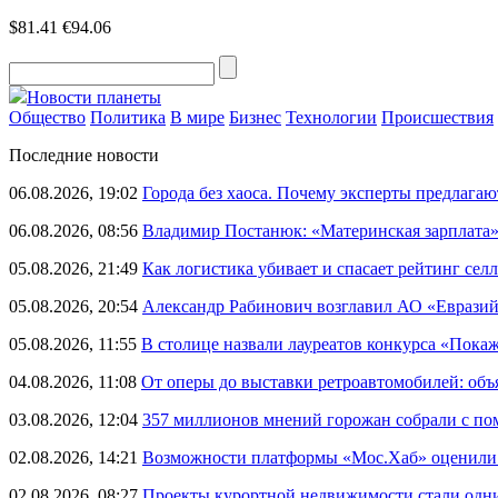
$81.41
€94.06
Новости планеты
Общество
Политика
В мире
Бизнес
Технологии
Происшествия
Последние новости
06.08.2026, 19:02
Города без хаоса. Почему эксперты предлагаю
06.08.2026, 08:56
Владимир Постанюк: «Материнская зарплата
05.08.2026, 21:49
Как логистика убивает и спасает рейтинг селл
05.08.2026, 20:54
Александр Рабинович возглавил АО «Евразий
05.08.2026, 11:55
В столице назвали лауреатов конкурса «Пока
04.08.2026, 11:08
От оперы до выставки ретроавтомобилей: объ
03.08.2026, 12:04
357 миллионов мнений горожан собрали с п
02.08.2026, 14:21
Возможности платформы «Мос.Хаб» оценили р
02.08.2026, 08:27
Проекты курортной недвижимости стали одни