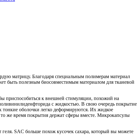
ердую матрицу. Благодаря специальным полимерам материал
может быть полезным биосовместимым материалом для тканевой
тобы приспособиться к внешней стимуляции, похожий на
з поливинилиденфторида с жидкостью. В свою очередь покрытие
х тонкие оболочки легко деформируются. Их жидкое
в то же время покрытия держат сферы вместе. Микрокапсулы
от геля. SAC больше похож кусочек сахара, который вы можете