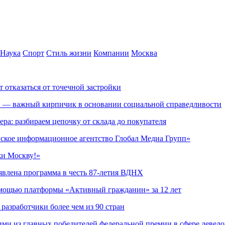
Наука
Спорт
Стиль жизни
Компании
Москва
т отказаться от точечной застройки
» — важный кирпичик в основании социальной справедливости
ера: разбираем цепочку от склада до покупателя
ское информационное агентство Глобал Медиа Групп»
жи Москву!»
явлена программа в честь 87-летия ВДНХ
омощью платформы «Активный гражданин» за 12 лет
азработчики более чем из 90 стран
ми из главных победителей федеральной премии в сфере девел