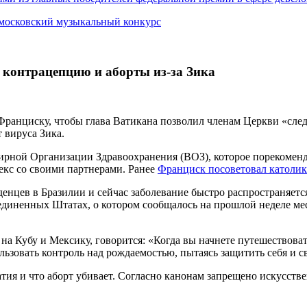
 московский музыкальный конкурс
контрацепцию и аборты из-за Зика
ранциску, чтобы глава Ватикана позволил членам Церкви «след
 вируса Зика.
ирной Организации Здравоохранения (ВОЗ), которое порекоменд
секс со своими партнерами. Ранее
Франциск посоветовал католик
енцев в Бразилии и сейчас заболевание быстро распространяетс
единенных Штатах, о котором сообщалось на прошлой неделе м
 на Кубу и Мексику, говорится: «Когда вы начнете путешествова
льзовать контроль над рождаемостью, пытаясь защитить себя и с
атия и что аборт убивает. Согласно канонам запрещено искусств