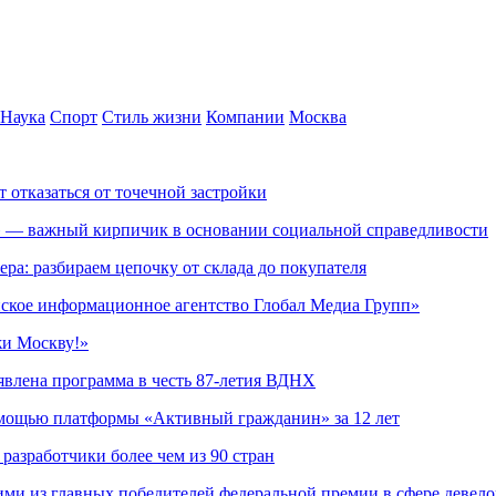
Наука
Спорт
Стиль жизни
Компании
Москва
т отказаться от точечной застройки
» — важный кирпичик в основании социальной справедливости
ера: разбираем цепочку от склада до покупателя
ское информационное агентство Глобал Медиа Групп»
жи Москву!»
явлена программа в честь 87-летия ВДНХ
омощью платформы «Активный гражданин» за 12 лет
азработчики более чем из 90 стран
ми из главных победителей федеральной премии в сфере девел