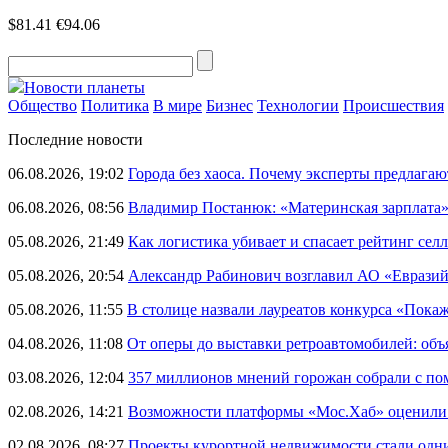
$81.41
€94.06
Новости планеты
Общество
Политика
В мире
Бизнес
Технологии
Происшествия
Последние новости
06.08.2026, 19:02
Города без хаоса. Почему эксперты предлагаю
06.08.2026, 08:56
Владимир Постанюк: «Материнская зарплата
05.08.2026, 21:49
Как логистика убивает и спасает рейтинг селл
05.08.2026, 20:54
Александр Рабинович возглавил АО «Евразий
05.08.2026, 11:55
В столице назвали лауреатов конкурса «Пока
04.08.2026, 11:08
От оперы до выставки ретроавтомобилей: объ
03.08.2026, 12:04
357 миллионов мнений горожан собрали с п
02.08.2026, 14:21
Возможности платформы «Мос.Хаб» оценили р
02.08.2026, 08:27
Проекты курортной недвижимости стали одни