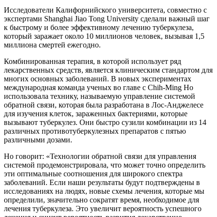
Исследователи Калифорнийского университета, совместно с
экспертами Shanghai Jiao Tong University сделали важный шаг
к быстрому и более эффективному лечению туберкулеза,
который заражает около 10 миллионов человек, вызывая 1,5
миллиона смертей ежегодно.
Комбинированная терапия, в которой использует ряд
лекарственных средств, является клиническим стандартом для
многих основных заболеваний. В новых экспериментах
международная команда ученых во главе с Chih-Ming Ho
использовала технику, называемую управление системой
обратной связи, которая была разработана в Лос-Анджелесе
для изучения клеток, зараженных бактериями, которые
вызывают туберкулез. Они быстро сузили комбинации из 14
различных противотуберкулезных препаратов с пятью
различными дозами.
Ho говорит: «Технологии обратной связи для управления
системой продемонстрировала, что может точно определить
эти оптимальные соотношения для широкого спектра
заболеваний. Если наши результаты будут подтверждены в
исследованиях на людях, новые схемы лечения, которые мы
определили, значительно сократят время, необходимое для
лечения туберкулеза. Это увеличит вероятность успешного