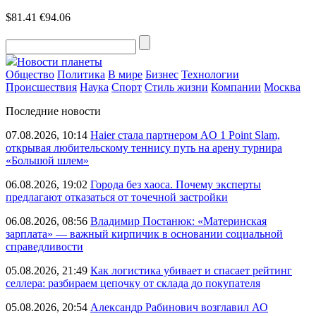
$81.41
€94.06
Новости планеты
Общество
Политика
В мире
Бизнес
Технологии
Происшествия
Наука
Спорт
Стиль жизни
Компании
Москва
Последние новости
07.08.2026, 10:14
Haier стала партнером AO 1 Point Slam,
открывая любительскому теннису путь на арену турнира
«Большой шлем»
06.08.2026, 19:02
Города без хаоса. Почему эксперты
предлагают отказаться от точечной застройки
06.08.2026, 08:56
Владимир Постанюк: «Материнская
зарплата» — важный кирпичик в основании социальной
справедливости
05.08.2026, 21:49
Как логистика убивает и спасает рейтинг
селлера: разбираем цепочку от склада до покупателя
05.08.2026, 20:54
Александр Рабинович возглавил АО