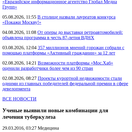
«Евразийское информационное агентство Глобал Медиа
Групп»
05.08.2026, 11:55
В столице назвали лауреатов конкурса
«Покажи Москву!»
04.08.2026, 11:08
От оперы до выставки ретроавтомобилей:
объявлена программа в честь 87-летия ВДНХ
03.08.2026, 12:04
357 миллионов мнений горожан собрали с
помощью платформы «Активный гражданин» за 12 лет
02.08.2026, 14:21
Возможности платформы «Мос.Хаб»
оценили разработчики более чем из 90 стран
02.08.2026, 08:27
Проекты курортной недвижимости стали
одними из главных победителей федеральной премии в сфере
девелопмента
ВСЕ НОВОСТИ
Ученые выявили новые комбинации для
лечения туберкулеза
29.03.2016, 03:27
Медицина