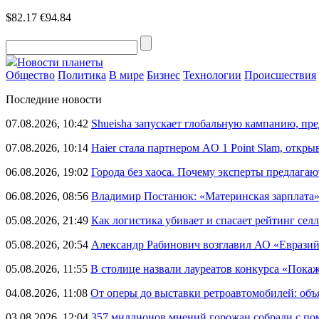
$82.17
€94.84
Новости планеты
Общество
Политика
В мире
Бизнес
Технологии
Происшествия
Последние новости
07.08.2026, 10:42
Shueisha запускает глобальную кампанию, п
07.08.2026, 10:14
Haier стала партнером AO 1 Point Slam, откр
06.08.2026, 19:02
Города без хаоса. Почему эксперты предлагаю
06.08.2026, 08:56
Владимир Постанюк: «Материнская зарплата
05.08.2026, 21:49
Как логистика убивает и спасает рейтинг селл
05.08.2026, 20:54
Александр Рабинович возглавил АО «Евразий
05.08.2026, 11:55
В столице назвали лауреатов конкурса «Пока
04.08.2026, 11:08
От оперы до выставки ретроавтомобилей: объ
03.08.2026, 12:04
357 миллионов мнений горожан собрали с п