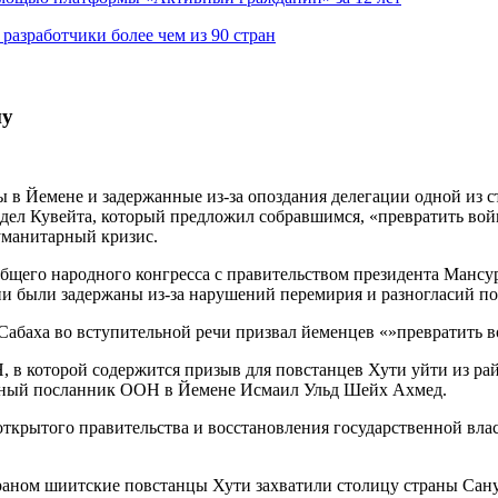
азработчики более чем из 90 стран
ну
в Йемене и задержанные из-за опоздания делегации одной из ст
л Кувейта, который предложил собравшимся, «превратить войну 
гуманитарный кризис.
щего народного конгресса с правительством президента Мансур
ни были задержаны из-за нарушений перемирия и разногласий по
баха во вступительной речи призвал йеменцев «»превратить вой
в которой содержится призыв для повстанцев Хути уйти из райо
альный посланник ООН в Йемене Исмаил Ульд Шейх Ахмед.
открытого правительства и восстановления государственной влас
Ираном шиитские повстанцы Хути захватили столицу страны Сану