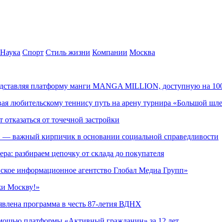
Наука
Спорт
Стиль жизни
Компании
Москва
редставляя платформу манги MANGA MILLION, доступную на 10
ывая любительскому теннису путь на арену турнира «Большой шл
т отказаться от точечной застройки
» — важный кирпичик в основании социальной справедливости
ера: разбираем цепочку от склада до покупателя
ское информационное агентство Глобал Медиа Групп»
жи Москву!»
явлена программа в честь 87-летия ВДНХ
омощью платформы «Активный гражданин» за 12 лет