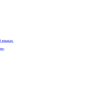
0 языках
ем»