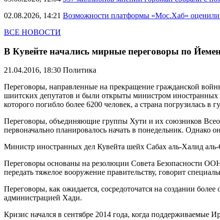
02.08.2026, 14:21
Возможности платформы «Мос.Хаб» оценили р
ВСЕ НОВОСТИ
В Кувейте начались мирные переговоры по Йеме
21.04.2016, 18:30
Политика
Переговоры, направленные на прекращение гражданской войны 
шиитских депутатов и были открыты министром иностранных де
которого погибло более 6200 человек, а страна погрузилась в 
Переговоры, объединяющие группы Хути и их союзников Всеоб
первоначально планировалось начать в понедельник. Однако о
Министр иностранных дел Кувейта шейх Сабах аль-Халид аль-Са
Переговоры основаны на резолюции Совета Безопасности ООН, 
передать тяжелое вооружение правительству, говорит специ
Переговоры, как ожидается, сосредоточатся на создании более 
администрацией Хади.
Кризис начался в сентябре 2014 года, когда поддерживаемые 