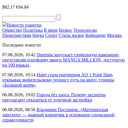
$82.17
€94.84
Новости планеты
Общество
Политика
В мире
Бизнес
Технологии
Происшествия
Наука
Спорт
Стиль жизни
Компании
Москва
Последние новости
07.08.2026, 10:42
Shueisha запускает глобальную кампанию,
представляя платформу манги MANGA MILLION, доступную
на 100 языках
07.08.2026, 10:14
Haier стала партнером AO 1 Point Slam,
открывая любительскому теннису путь на арену турнира
«Большой шлем»
06.08.2026, 19:02
Города без хаоса. Почему эксперты
предлагают отказаться от точечной застройки
06.08.2026, 08:56
Владимир Постанюк: «Материнская
зарплата» — важный кирпичик в основании социальной
справедливости