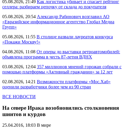
05.08.2026, 21:49
Как логистика убивает и спасает рейтинг
селлера: разбираем цепочку от склада до покупателя
05.08.2026, 20:54
Александр Рабинович возглавил АО
«Евразийское информационное агентство Глобал Медиа
Групп»
05.08.2026, 11:55
В столице назвали лауреатов конкурса
«Покажи Москву!»
04.08.2026, 11:08
От оперы до выставки ретроавтомобилей:
объявлена программа в честь 87-летия ВДНХ
03.08.2026, 12:04
357 миллионов мнений горожан собрали с
помощью платформы «Активный гражданин» за 12 лет
02.08.2026, 14:21
Возможности платформы «Мос.Хаб»
оценили разработчики более чем из 90 стран
ВСЕ НОВОСТИ
На севере Ирака возобновились столкновения
шиитов и курдов
25.04.2016, 18:03
В мире