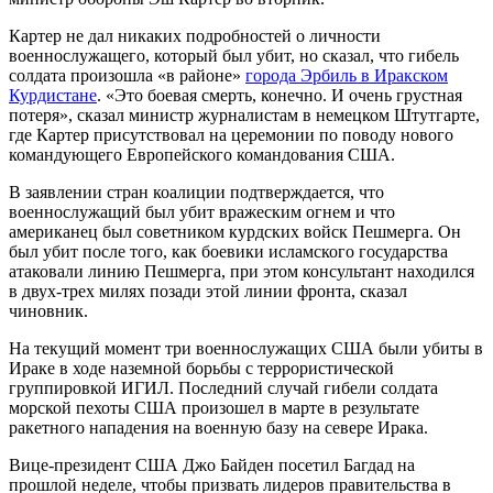
Картер не дал никаких подробностей о личности
военнослужащего, который был убит, но сказал, что гибель
солдата произошла «в районе»
города Эрбиль в Иракском
Курдистане
. «Это боевая смерть, конечно. И очень грустная
потеря», сказал министр журналистам в немецком Штутгарте,
где Картер присутствовал на церемонии по поводу нового
командующего Европейского командования США.
В заявлении стран коалиции подтверждается, что
военнослужащий был убит вражеским огнем и что
американец был советником курдских войск Пешмерга. Он
был убит после того, как боевики исламского государства
атаковали линию Пешмерга, при этом консультант находился
в двух-трех милях позади этой линии фронта, сказал
чиновник.
На текущий момент три военнослужащих США были убиты в
Ираке в ходе наземной борьбы с террористической
группировкой ИГИЛ. Последний случай гибели солдата
морской пехоты США произошел в марте в результате
ракетного нападения на военную базу на севере Ирака.
Вице-президент США Джо Байден посетил Багдад на
прошлой неделе, чтобы призвать лидеров правительства в