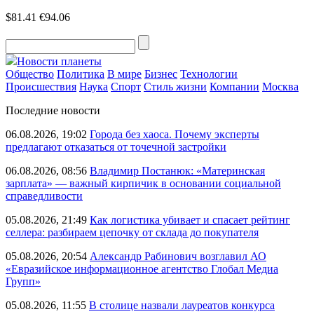
$81.41
€94.06
Новости планеты
Общество
Политика
В мире
Бизнес
Технологии
Происшествия
Наука
Спорт
Стиль жизни
Компании
Москва
Последние новости
06.08.2026, 19:02
Города без хаоса. Почему эксперты
предлагают отказаться от точечной застройки
06.08.2026, 08:56
Владимир Постанюк: «Материнская
зарплата» — важный кирпичик в основании социальной
справедливости
05.08.2026, 21:49
Как логистика убивает и спасает рейтинг
селлера: разбираем цепочку от склада до покупателя
05.08.2026, 20:54
Александр Рабинович возглавил АО
«Евразийское информационное агентство Глобал Медиа
Групп»
05.08.2026, 11:55
В столице назвали лауреатов конкурса