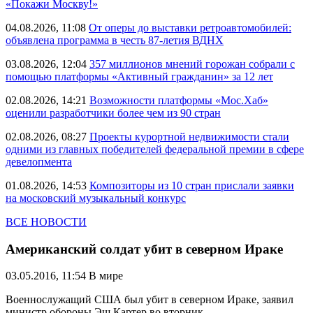
«Покажи Москву!»
04.08.2026, 11:08
От оперы до выставки ретроавтомобилей:
объявлена программа в честь 87-летия ВДНХ
03.08.2026, 12:04
357 миллионов мнений горожан собрали с
помощью платформы «Активный гражданин» за 12 лет
02.08.2026, 14:21
Возможности платформы «Мос.Хаб»
оценили разработчики более чем из 90 стран
02.08.2026, 08:27
Проекты курортной недвижимости стали
одними из главных победителей федеральной премии в сфере
девелопмента
01.08.2026, 14:53
Композиторы из 10 стран прислали заявки
на московский музыкальный конкурс
ВСЕ НОВОСТИ
Американский солдат убит в северном Ираке
03.05.2016, 11:54
В мире
Военнослужащий США был убит в северном Ираке, заявил
министр обороны Эш Картер во вторник.