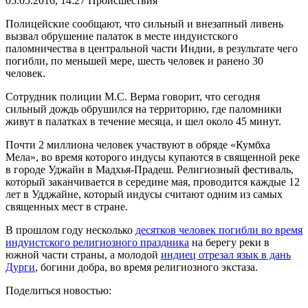
05.05.2016, 14:27
Происшествия
Полицейские сообщают, что сильный и внезапный ливень
вызвал обрушение палаток в месте индуистского
паломничества в центральной части Индии, в результате чего
погибли, по меньшей мере, шесть человек и ранено 30
человек.
Сотрудник полиции М.С. Верма говорит, что сегодня
сильный дождь обрушился на территорию, где паломники
живут в палатках в течение месяца, и шел около 45 минут.
Почти 2 миллиона человек участвуют в обряде «Кумбха
Мела», во время которого индусы купаются в священной реке
в городе Уджайн в Мадхья-Прадеш. Религиозный фестиваль,
который заканчивается в середине мая, проводится каждые 12
лет в Удджайне, который индусы считают одним из самых
священных мест в стране.
В прошлом году несколько
десятков человек погибли во время
индуистского религиозного праздника
на берегу реки в
южной части страны, а молодой
индиец отрезал язык в дань
Дурги
, богини добра, во время религиозного экстаза.
Поделиться новостью: