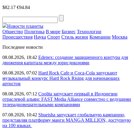
$82.17
€94.84
Новости планеты
Общество
Политика
В мире
Бизнес
Технологии
Происшествия
Наука
Спорт
Стиль жизни
Компании
Москва
Последние новости
08.08.2026, 18:42
Edenex: создание защищенного контура для
движения капитала между юрисдикциями
08.08.2026, 07:02
Hard Rock Cafe и Coca-Cola запускают
музыкальный конкурс Hard Rock Rising для начинающих
артистов
08.08.2026, 07:12
Coolita запускает первый в Индонезии
отраслевой альянс FAST Media Alliance совместно с ведущими
телерадиовещательными компаниями
07.08.2026, 10:42
Shueisha запускает глобальную кампанию,
представляя платформу манги MANGA MILLION, доступную
на 100 языках