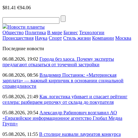
$81.41
€94.06
Новости планеты
Общество
Политика
В мире
Бизнес
Технологии
Происшествия
Наука
Спорт
Стиль жизни
Компании
Москва
Последние новости
06.08.2026, 19:02
Города без хаоса. Почему эксперты
предлагают отказаться от точечной застройки
06.08.2026, 08:56
Владимир Постанюк: «Материнская
зарплата» — важный кирпичик в основании социальной
справедливости
05.08.2026, 21:49
Как логистика убивает и спасает рейтинг
селлера: разбираем цепочку от склада до покупателя
05.08.2026, 20:54
Александр Рабинович возглавил АО
«Евразийское информационное агентство Глобал Медиа
Групп»
05.08.2026, 11:55
В столице назвали лауреатов конкурса