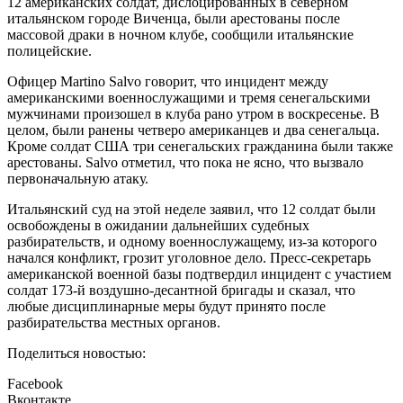
12 американских солдат, дислоцированных в северном
итальянском городе Виченца, были арестованы после
массовой драки в ночном клубе, сообщили итальянские
полицейские.
Офицер Martino Salvo говорит, что инцидент между
американскими военнослужащими и тремя сенегальскими
мужчинами произошел в клуба рано утром в воскресенье. В
целом, были ранены четверо американцев и два сенегальца.
Кроме солдат США три сенегальских гражданина были также
арестованы. Salvo отметил, что пока не ясно, что вызвало
первоначальную атаку.
Итальянский суд на этой неделе заявил, что 12 солдат были
освобождены в ожидании дальнейших судебных
разбирательств, и одному военнослужащему, из-за которого
начался конфликт, грозит уголовное дело. Пресс-секретарь
американской военной базы подтвердил инцидент с участием
солдат 173-й воздушно-десантной бригады и сказал, что
любые дисциплинарные меры будут принято после
разбирательства местных органов.
Поделиться новостью:
Facebook
Вконтакте