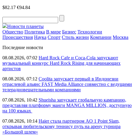
$82.17
€94.84
Новости планеты
Общество
Политика
В мире
Бизнес
Технологии
Происшествия
Наука
Спорт
Стиль жизни
Компании
Москва
Последние новости
08.08.2026, 07:02
Hard Rock Cafe и Coca-Cola запускают
музыкальный конкурс Hard Rock Rising для начинающих
артистов
08.08.2026, 07:12
Coolita запускает первый в Индонезии
отраслевой альянс FAST Media Alliance совместно с ведущими
телерадиовещательными компаниями
07.08.2026, 10:42
Shueisha запускает глобальную кампанию,
представляя платформу манги MANGA MILLION, доступную
на 100 языках
07.08.2026, 10:14
Haier стала партнером AO 1 Point Slam,
открывая любительскому теннису путь на арену турнира
«Большой шлем»