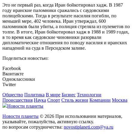
Это не первый раз, когда Иран бойкотировал хадж. В 1987
году иранские паломники сражались с саудовскими
полицейскими. Тогда в результате насилия погибли, по
меньшей мере, 402 человека. Иран утверждал, 600
паломников были убиты, а полиция стреляла из пулеметов по
толпе. В итоге, Иран бойкотировал хадж в 1988 и 1989 годах,
в то время как саудовские чиновники разорвали
дипломатические отношения по поводу насилия и иранских
нападений на суда в Персидском заливе.
Поделиться новостью:
Facebook
Вконтакте
Одноклассники
Twitter
Общество
Политика
В мире
Бизнес
Технологии
Происшествия
Наука
Спорт
Стиль жизни
Компании
Москва
Новости планеты
Новости планеты
© 2026 При использовании материалов,
указывайте, пожалуйства, активную ссылку.
по вопросам сотрудничества:
novostiplaneti.com@ya.ru