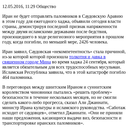
12.05.2016, 11:29
Общество
Иран не будет отправлять паломников в Саудовскую Аравию
в этом году для ежегодного хаджа, объявили сегодня власти
страны, демонстрируя последний признак напряженности
между двумя исламскими державами после бедствия,
произошедшего в ходе религиозного мероприятия в прошлом
году, когда погибли, по меньшей мере, 2426 человека.
Иран заявил, Саудовская «некомпетентность» стала причиной,
из-за которой которой произошла
толкотня и давка в
священном городе Мина
во время хаджа 24 сентября, который
является обязательным для всех трудоспособных мусульман.
Исламская Республика заявила, что в этой катастрофе погибло
464 паломника.
В переговорах между шиитским Ираном и суннитским
королевством чиновники пытались «решить проблему»
безопасности в течение нескольких месяцев, но не смогли
сделать какого-либо прогресса, сказал Али Джаннати,
министр Ирана культуры и исламского руководства. «Саботаж
исходит от саудовцев», отметил Джаннати. «Они не приняли
наши предложения, касающиеся выдачи виз, безопасности и
транспортировке иранских паломников».