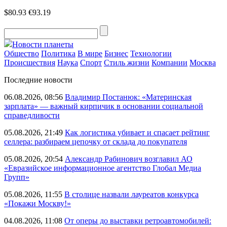
$80.93
€93.19
Новости планеты
Общество
Политика
В мире
Бизнес
Технологии
Происшествия
Наука
Спорт
Стиль жизни
Компании
Москва
Последние новости
06.08.2026, 08:56
Владимир Постанюк: «Материнская
зарплата» — важный кирпичик в основании социальной
справедливости
05.08.2026, 21:49
Как логистика убивает и спасает рейтинг
селлера: разбираем цепочку от склада до покупателя
05.08.2026, 20:54
Александр Рабинович возглавил АО
«Евразийское информационное агентство Глобал Медиа
Групп»
05.08.2026, 11:55
В столице назвали лауреатов конкурса
«Покажи Москву!»
04.08.2026, 11:08
От оперы до выставки ретроавтомобилей: