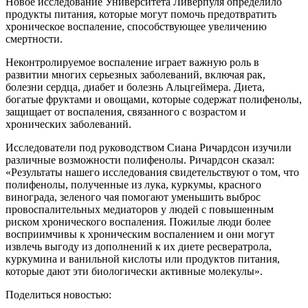
Новое исследование Университета Ливерпуля определило
продукты питания, которые могут помочь предотвратить
хроническое воспаление, способствующее увеличению
смертности.
Неконтролируемое воспаление играет важную роль в
развитии многих серьезных заболеваний, включая рак,
болезни сердца, диабет и болезнь Альцгеймера. Диета,
богатые фруктами и овощами, которые содержат полифенолы,
защищает от воспаления, связанного с возрастом и
хронических заболеваний.
Исследователи под руководством Сиана Ричардсон изучили
различные возможности полифенолы. Ричардсон сказал:
«Результаты нашего исследования свидетельствуют о том, что
полифенолы, полученные из лука, куркумы, красного
винограда, зеленого чая помогают уменьшить выброс
провоспалительных медиаторов у людей с повышенным
риском хронического воспаления. Пожилые люди более
восприимчивы к хроническим воспалением и они могут
извлечь выгоду из дополнений к их диете ресвератрола,
куркумина и ванильной кислоты или продуктов питания,
которые дают эти биологически активные молекулы».
Поделиться новостью: