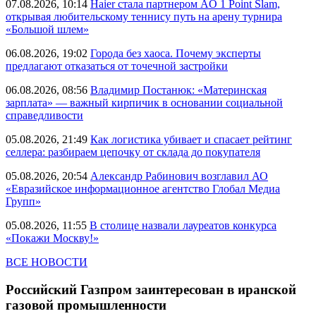
07.08.2026, 10:14
Haier стала партнером AO 1 Point Slam,
открывая любительскому теннису путь на арену турнира
«Большой шлем»
06.08.2026, 19:02
Города без хаоса. Почему эксперты
предлагают отказаться от точечной застройки
06.08.2026, 08:56
Владимир Постанюк: «Материнская
зарплата» — важный кирпичик в основании социальной
справедливости
05.08.2026, 21:49
Как логистика убивает и спасает рейтинг
селлера: разбираем цепочку от склада до покупателя
05.08.2026, 20:54
Александр Рабинович возглавил АО
«Евразийское информационное агентство Глобал Медиа
Групп»
05.08.2026, 11:55
В столице назвали лауреатов конкурса
«Покажи Москву!»
ВСЕ НОВОСТИ
Российский Газпром заинтересован в иранской
газовой промышленности