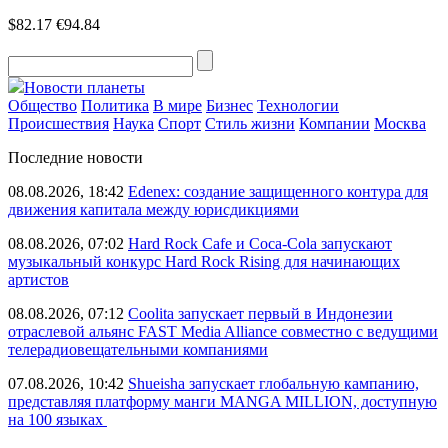
$82.17
€94.84
Новости планеты
Общество
Политика
В мире
Бизнес
Технологии
Происшествия
Наука
Спорт
Стиль жизни
Компании
Москва
Последние новости
08.08.2026, 18:42
Edenex: создание защищенного контура для
движения капитала между юрисдикциями
08.08.2026, 07:02
Hard Rock Cafe и Coca-Cola запускают
музыкальный конкурс Hard Rock Rising для начинающих
артистов
08.08.2026, 07:12
Coolita запускает первый в Индонезии
отраслевой альянс FAST Media Alliance совместно с ведущими
телерадиовещательными компаниями
07.08.2026, 10:42
Shueisha запускает глобальную кампанию,
представляя платформу манги MANGA MILLION, доступную
на 100 языках