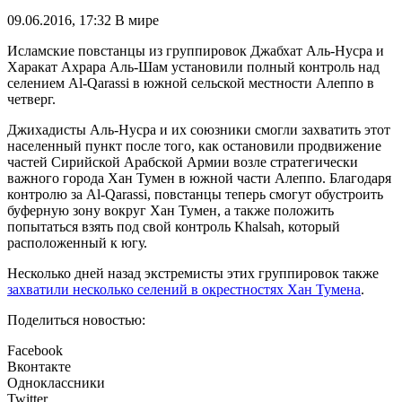
09.06.2016, 17:32
В мире
Исламские повстанцы из группировок Джабхат Аль-Нусра и
Харакат Ахрара Аль-Шам установили полный контроль над
селением Al-Qarassi в южной сельской местности Алеппо в
четверг.
Джихадисты Аль-Нусра и их союзники смогли захватить этот
населенный пункт после того, как остановили продвижение
частей Сирийской Арабской Армии возле стратегически
важного города Хан Тумен в южной части Алеппо. Благодаря
контролю за Al-Qarassi, повстанцы теперь смогут обустроить
буферную зону вокруг Хан Тумен, а также положить
попытаться взять под свой контроль Khalsah, который
расположенный к югу.
Несколько дней назад экстремисты этих группировок также
захватили несколько селений в окрестностях Хан Тумена
.
Поделиться новостью:
Facebook
Вконтакте
Одноклассники
Twitter