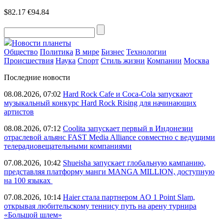
$82.17
€94.84
Новости планеты
Общество
Политика
В мире
Бизнес
Технологии
Происшествия
Наука
Спорт
Стиль жизни
Компании
Москва
Последние новости
08.08.2026, 07:02
Hard Rock Cafe и Coca-Cola запускают
музыкальный конкурс Hard Rock Rising для начинающих
артистов
08.08.2026, 07:12
Coolita запускает первый в Индонезии
отраслевой альянс FAST Media Alliance совместно с ведущими
телерадиовещательными компаниями
07.08.2026, 10:42
Shueisha запускает глобальную кампанию,
представляя платформу манги MANGA MILLION, доступную
на 100 языках
07.08.2026, 10:14
Haier стала партнером AO 1 Point Slam,
открывая любительскому теннису путь на арену турнира
«Большой шлем»