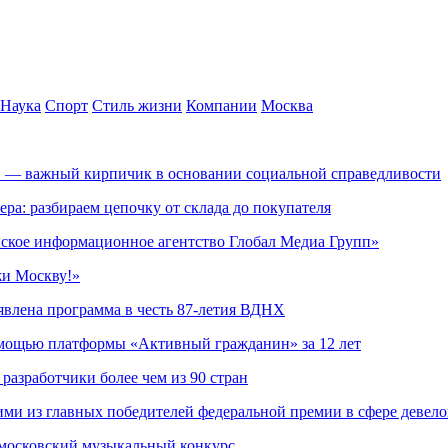
Наука
Спорт
Стиль жизни
Компании
Москва
» — важный кирпичик в основании социальной справедливости
ера: разбираем цепочку от склада до покупателя
ское информационное агентство Глобал Медиа Групп»
жи Москву!»
явлена программа в честь 87-летия ВДНХ
омощью платформы «Активный гражданин» за 12 лет
азработчики более чем из 90 стран
ми из главных победителей федеральной премии в сфере девел
 московский музыкальный конкурс