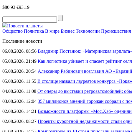
$80.93
€93.19
Новости планеты
Общество
Политика
В мире
Бизнес
Технологии
Происшествия
Последние новости
06.08.2026, 08:56
Владимир Постанюк: «Материнская зарплата
05.08.2026, 21:49
Как логистика убивает и спасает рейтинг селл
05.08.2026, 20:54
Александр Рабинович возглавил АО «Евразий
05.08.2026, 11:55
В столице назвали лауреатов конкурса «Пока
04.08.2026, 11:08
От оперы до выставки ретроавтомобилей: объ
03.08.2026, 12:04
357 миллионов мнений горожан собрали с п
02.08.2026, 14:21
Возможности платформы «Мос.Хаб» оценили р
02.08.2026, 08:27
Проекты курортной недвижимости стали одни
01.08.2026, 14:53
Композиторы из 10 стран прислали заявки на