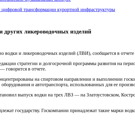
я цифровой трансформации курортной инфраструктуры
и других ликероводочных изделий
во водки и ликероводочных изделий (ЛВИ), сообщается в отчете
едакции стратегии и долгосрочной программы развития на перио
— говорится в отчете.
концентрированы на спиртовом направлении и выполнении госкон
 оборудования и автотранспорта, использованных для ее произв
остановил выпуск водки на трех ЛВЗ — на Златоустовском, Кост
длежат государству. Госкомпании принадлежат такие марки водк