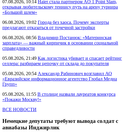
07.08.2026, 10:14
Haier стала партнером AO 1 Point Slam,
открывая любительскому теннису путь на арену турнира
«Большой шлем»
06.08.2026, 19:02
Города без хаоса. Почему эксперты
предлагают отказаться от точечной застройки
06.08.2026, 08:56
Владимир Постанюк: «Материнская
зарплата» — важный кирпичик в основании социальной
справедливости
05.08.2026, 21:49
Как логистика убивает и спасает рейтинг
селлера: разбираем цепочку от склада до покупателя
05.08.2026, 20:54
Александр Рабинович возглавил АО
«Евразийское информационное агентство Глобал Медиа
Групп»
05.08.2026, 11:55
В столице назвали лауреатов конкурса
«Покажи Москву!»
ВСЕ НОВОСТИ
Немецкие депутаты требуют вывода солдат с
авиабазы Инджирлик