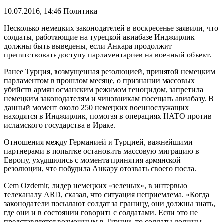
10.07.2016, 14:46
Политика
Несколько немецких законодателей в воскресенье заявили, что
солдаты, работающие на турецкой авиабазе Инджирлик
должны быть выведены, если Анкара продолжит
препятствовать доступу парламентариев на военный объект.
Ранее Турция, возмущенная резолюцией, принятой немецким
парламентом в прошлом месяце, о признании массовых
убийств армян османским режимом геноцидом, запретила
немецким законодателям и чиновникам посещать авиабазу. В
данный момент около 250 немецких военнослужащих
находятся в Инджирлик, помогая в операциях НАТО против
исламского государства в Ираке.
Отношения между Германией и Турцией, важнейшими
партнерами в попытке остановить массовую миграцию в
Европу, ухудшились с момента принятия армянской
резолюции, что побудила Анкару отозвать своего посла.
Cem Ozdemir, лидер немецких «зеленых», в интервью
телеканалу ARD, сказал, что ситуация неприемлема. «Когда
законодатели посылают солдат за границу, они должны знать,
где они и в состоянии говорить с солдатами. Если это не
представляется возможным в Турции, то солдаты должны