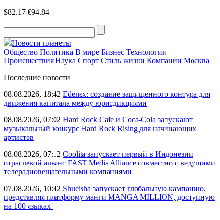
$82.17
€94.84
Новости планеты
Общество
Политика
В мире
Бизнес
Технологии
Происшествия
Наука
Спорт
Стиль жизни
Компании
Москва
Последние новости
08.08.2026, 18:42
Edenex: создание защищенного контура для
движения капитала между юрисдикциями
08.08.2026, 07:02
Hard Rock Cafe и Coca-Cola запускают
музыкальный конкурс Hard Rock Rising для начинающих
артистов
08.08.2026, 07:12
Coolita запускает первый в Индонезии
отраслевой альянс FAST Media Alliance совместно с ведущими
телерадиовещательными компаниями
07.08.2026, 10:42
Shueisha запускает глобальную кампанию,
представляя платформу манги MANGA MILLION, доступную
на 100 языках