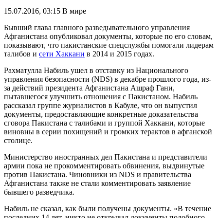
15.07.2016, 03:15
В мире
Бывший глава главного разведывательного управления
Афганистана опубликовал документы, которые по его словам,
показывают, что пакистанские спецслужбы помогали лидерам
талибов и
сети Хаккани
в 2014 и 2015 годах.
Рахматулла Набиль ушел в отставку из Национального
управления безопасности (NDS) в декабре прошлого года, из-
за действий президента Афганистана Ашраф Гани,
пытавшегося улучшить отношения с Пакистаном. Набиль
рассказал группе журналистов в Кабуле, что он выпустил
документы, предоставляющие конкретные доказательства
сговора Пакистана с талибами и группой Хаккани, которые
виновны в серии похищений и громких терактов в афганской
столице.
Министерство иностранных дел Пакистана и представители
армии пока не прокомментировать обвинения, выдвинутые
против Пакистана. Чиновники из NDS и правительства
Афганистана также не стали комментировать заявление
бывшего разведчика.
Набиль не сказал, как были получены документы. «В течение
последних 14 лет, никто не открывал документы подобного