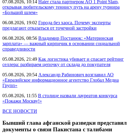
07.08.2026, 10:14
Haier стала партнером AO 1 Point Slam,
открывая любительскому теннису путь на арену турнира
«Большой шлем»
06.08.2026, 19:02
Города без хаоса. Почему эксперты
предлагают отказаться от точечной застройки
06.08.2026, 08:56
Владимир Постанюк: «Материнская
зарплата» — важный кирпичик в основании социальной
справедливости
05.08.2026, 21:49
Как логистика убивает и спасает рейтинг
селлера: разбираем цепочку от склада до покупателя
05.08.2026, 20:54
Александр Рабинович возглавил АО
«Евразийское информационное агентство Глобал Медиа
Групп»
05.08.2026, 11:55
В столице назвали лауреатов конкурса
«Покажи Москву!»
ВСЕ НОВОСТИ
Бывший глава афганской разведки представил
документы о связи Пакистана с талибами