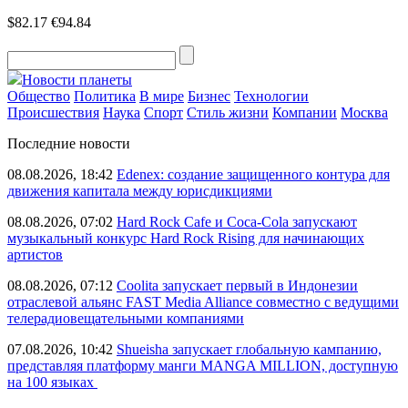
$82.17
€94.84
Новости планеты
Общество
Политика
В мире
Бизнес
Технологии
Происшествия
Наука
Спорт
Стиль жизни
Компании
Москва
Последние новости
08.08.2026, 18:42
Edenex: создание защищенного контура для
движения капитала между юрисдикциями
08.08.2026, 07:02
Hard Rock Cafe и Coca-Cola запускают
музыкальный конкурс Hard Rock Rising для начинающих
артистов
08.08.2026, 07:12
Coolita запускает первый в Индонезии
отраслевой альянс FAST Media Alliance совместно с ведущими
телерадиовещательными компаниями
07.08.2026, 10:42
Shueisha запускает глобальную кампанию,
представляя платформу манги MANGA MILLION, доступную
на 100 языках