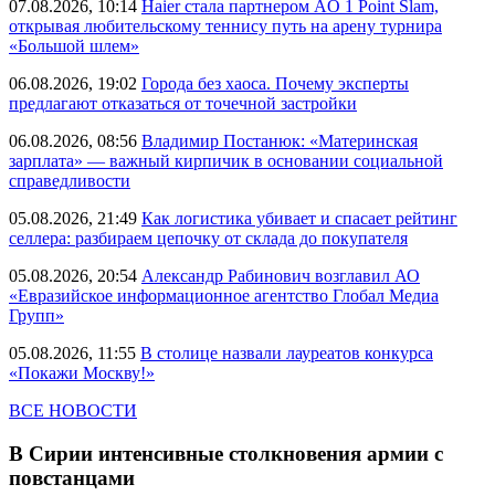
07.08.2026, 10:14
Haier стала партнером AO 1 Point Slam,
открывая любительскому теннису путь на арену турнира
«Большой шлем»
06.08.2026, 19:02
Города без хаоса. Почему эксперты
предлагают отказаться от точечной застройки
06.08.2026, 08:56
Владимир Постанюк: «Материнская
зарплата» — важный кирпичик в основании социальной
справедливости
05.08.2026, 21:49
Как логистика убивает и спасает рейтинг
селлера: разбираем цепочку от склада до покупателя
05.08.2026, 20:54
Александр Рабинович возглавил АО
«Евразийское информационное агентство Глобал Медиа
Групп»
05.08.2026, 11:55
В столице назвали лауреатов конкурса
«Покажи Москву!»
ВСЕ НОВОСТИ
В Сирии интенсивные столкновения армии с
повстанцами