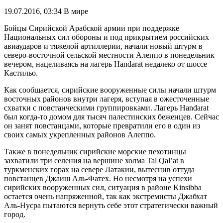
19.07.2016, 03:34
В мире
Бойцы Сирийской Арабской армии при поддержке
Национальных сил обороны и под прикрытием российских
авиаударов и тяжелой артиллерии, начали новый штурм в
северо-восточной сельской местности Алеппо в понедельник
вечером, нацеливаясь на лагерь Handarat недалеко от шоссе
Кастильо.
Как сообщается, сирийские вооруженные силы начали штурм
восточных районов внутри лагеря, вступая в ожесточенные
схватки с повстанческими группировками. Лагерь Handarat
был когда-то домом для тысяч палестинских беженцев. Сейчас
он занят повстанцами, которые превратили его в один из
своих самых укрепленных районов Алеппо.
Также в понедельник сирийские морские пехотинцы
захватили три селения на вершине холма Tal Qal’at в
туркменских горах на севере Латакии, вытеснив оттуда
повстанцев Джаиш Аль-Фатех. Но несмотря на успехи
сирийских вооруженных сил, ситуация в районе Kinsibba
остается очень напряженной, так как экстремисты Джабхат
Аль-Нусра пытаются вернуть себе этот стратегически важный
город.