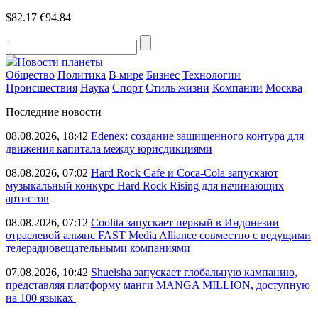
$82.17
€94.84
Новости планеты
Общество
Политика
В мире
Бизнес
Технологии
Происшествия
Наука
Спорт
Стиль жизни
Компании
Москва
Последние новости
08.08.2026, 18:42
Edenex: создание защищенного контура для
движения капитала между юрисдикциями
08.08.2026, 07:02
Hard Rock Cafe и Coca-Cola запускают
музыкальный конкурс Hard Rock Rising для начинающих
артистов
08.08.2026, 07:12
Coolita запускает первый в Индонезии
отраслевой альянс FAST Media Alliance совместно с ведущими
телерадиовещательными компаниями
07.08.2026, 10:42
Shueisha запускает глобальную кампанию,
представляя платформу манги MANGA MILLION, доступную
на 100 языках