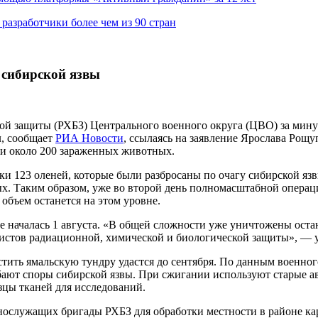
азработчики более чем из 90 стран
 сибирской язвы
ой защиты (РХБЗ) Центрального военного округа (ЦВО) за мин
л, сообщает
РИА Новости
, ссылаясь на заявление Ярослава Ро
ки около 200 зараженных животных.
 123 оленей, которые были разбросаны по очагу сибирской язв
 Таким образом, уже во второй день полномасштабной операции 
объем останется на этом уровне.
 началась 1 августа. «В общей сложности уже уничтожены оста
листов радиационной, химической и биологической защиты», — 
истить ямальскую тундру удастся до сентября. По данным военн
ибают споры сибирской язвы. При сжигании используют старые 
зцы тканей для исследований.
ослужащих бригады РХБЗ для обработки местности в районе кар