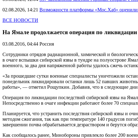
02.08.2026, 14:21
Возможности платформы «Мос.Хаб» оценили р
ВСЕ НОВОСТИ
На Ямале продолжается операция по ликвидации
03.08.2016, 04:44
Россия
Сотрудники отрядов радиационной, химической и биологическ
в очаге вспышки сибирской язвы в тундре на полуострове Яма
военного, за два дня напряженной работы удалось сжечь остан
«За прошедшие сутки военные специалисты уничтожили останки
понедельник ликвидировали останки лишь 52 павших животных.
работы», — отметил Рощупкин. Добавив, что в следующие дни 
Операция по ликвидации последствий сибирской язвы на Ямале
Непосредственно в очаге инфекции работают более 70 специа
Планируется, что устранить последствия сибирской язвы и оч
методом сжигания, так как при температуре 140 градусов пог
завершении почва обрабатывается дезраствором и берутся обра
Как сообщалось ранее, Минобороны привлекло более 200 военн