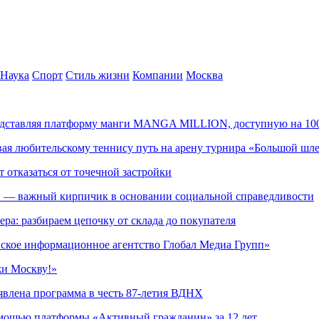
Наука
Спорт
Стиль жизни
Компании
Москва
редставляя платформу манги MANGA MILLION, доступную на 10
ывая любительскому теннису путь на арену турнира «Большой шл
т отказаться от точечной застройки
» — важный кирпичик в основании социальной справедливости
ера: разбираем цепочку от склада до покупателя
ское информационное агентство Глобал Медиа Групп»
жи Москву!»
явлена программа в честь 87-летия ВДНХ
омощью платформы «Активный гражданин» за 12 лет