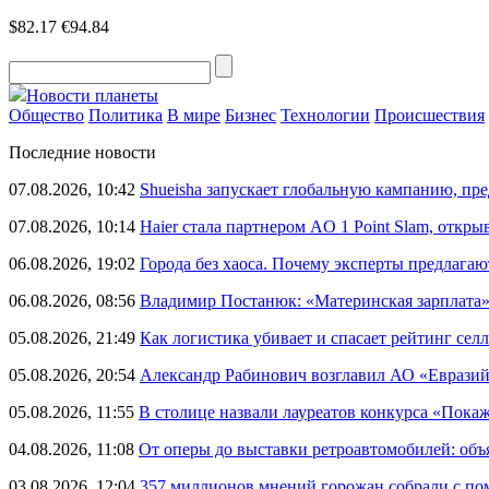
$82.17
€94.84
Новости планеты
Общество
Политика
В мире
Бизнес
Технологии
Происшествия
Последние новости
07.08.2026, 10:42
Shueisha запускает глобальную кампанию, п
07.08.2026, 10:14
Haier стала партнером AO 1 Point Slam, откр
06.08.2026, 19:02
Города без хаоса. Почему эксперты предлагаю
06.08.2026, 08:56
Владимир Постанюк: «Материнская зарплата
05.08.2026, 21:49
Как логистика убивает и спасает рейтинг селл
05.08.2026, 20:54
Александр Рабинович возглавил АО «Евразий
05.08.2026, 11:55
В столице назвали лауреатов конкурса «Пока
04.08.2026, 11:08
От оперы до выставки ретроавтомобилей: объ
03.08.2026, 12:04
357 миллионов мнений горожан собрали с п