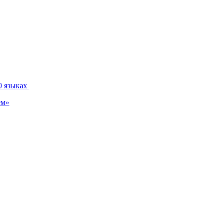
0 языках
ем»