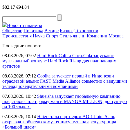
$82.17
€94.84
Новости планеты
Общество
Политика
В мире
Бизнес
Технологии
Происшествия
Наука
Спорт
Стиль жизни
Компании
Москва
Последние новости
08.08.2026, 07:02
Hard Rock Cafe и Coca-Cola запускают
музыкальный конкурс Hard Rock Rising для начинающих
артистов
08.08.2026, 07:12
Coolita запускает первый в Индонезии
отраслевой альянс FAST Media Alliance совместно с ведущими
телерадиовещательными компаниями
07.08.2026, 10:42
Shueisha запускает глобальную кампанию,
представляя платформу манги MANGA MILLION, доступную
на 100 языках
07.08.2026, 10:14
Haier стала партнером AO 1 Point Slam,
открывая любительскому теннису путь на арену турнира
«Большой шлем»