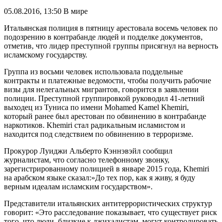
05.08.2016, 13:50
В мире
Итальянская полиция в пятницу арестовала восемь человек по
подозрению в контрабанде людей и подделке документов,
отметив, что лидер преступной группы присягнул на верность
исламскому государству.
Группа из восьми человек использовала поддельные
контракты и платежные ведомости, чтобы получить рабочие
визы для нелегальных мигрантов, говорится в заявлении
полиции. Преступной группировкой руководил 41-летний
выходец из Туниса по имени Mohamed Kamel Khemiri,
который ранее был арестован по обвинению в контрабанде
наркотиков. Khemiri стал радикальным исламистом и
находится под следствием по обвинению в терроризме.
Прокурор Луиджи Альберто Кэннэвэйл сообщил
журналистам, что согласно телефонному звонку,
зарегистрированному полицией в январе 2015 года, Khemiri
на арабском языке сказал:»До тех пор, как я живу, я буду
верным идеалам исламским государством».
Представители итальянских антитеррористических структур
говорит: «Это расследование показывает, что существует риск
того, что люди, близкие к джихадистам, могут контролировать