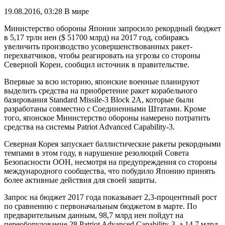
19.08.2016, 03:28
В мире
Министерство обороны Японии запросило рекордный бюджет
в 5,17 трлн иен ($ 51700 млрд) на 2017 год, собираясь
увеличить производство усовершенствованных ракет-
перехватчиков, чтобы реагировать на угрозы со стороны
Северной Кореи, сообщил источник в правительстве.
Впервые за всю историю, японские военные планируют
выделить средства на приобретение ракет корабельного
базирования Standard Missile-3 Block 2A, которые были
разработаны совместно с Соединенными Штатами. Кроме
того, японское Министерство обороны намерено потратить
средства на системы Patriot Advanced Capability-3.
Северная Корея запускает баллистические ракеты рекордными
темпами в этом году, в нарушение резолюций Совета
Безопасности ООН, несмотря на предупреждения со стороны
международного сообщества, что побудило Японию принять
более активные действия для своей защиты.
Запрос на бюджет 2017 года показывает 2,3-процентный рост
по сравнению с первоначальным бюджетом в марте. По
предварительным данным, 98,7 млрд иен пойдут на
переоборудование 28 Patriot Advanced Capability-3, а 14,7 млрд