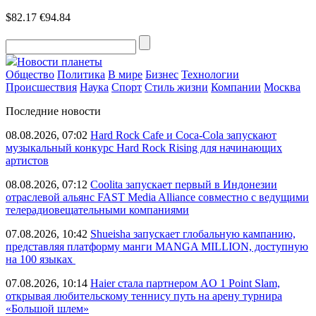
$82.17
€94.84
Новости планеты
Общество
Политика
В мире
Бизнес
Технологии
Происшествия
Наука
Спорт
Стиль жизни
Компании
Москва
Последние новости
08.08.2026, 07:02
Hard Rock Cafe и Coca-Cola запускают
музыкальный конкурс Hard Rock Rising для начинающих
артистов
08.08.2026, 07:12
Coolita запускает первый в Индонезии
отраслевой альянс FAST Media Alliance совместно с ведущими
телерадиовещательными компаниями
07.08.2026, 10:42
Shueisha запускает глобальную кампанию,
представляя платформу манги MANGA MILLION, доступную
на 100 языках
07.08.2026, 10:14
Haier стала партнером AO 1 Point Slam,
открывая любительскому теннису путь на арену турнира
«Большой шлем»