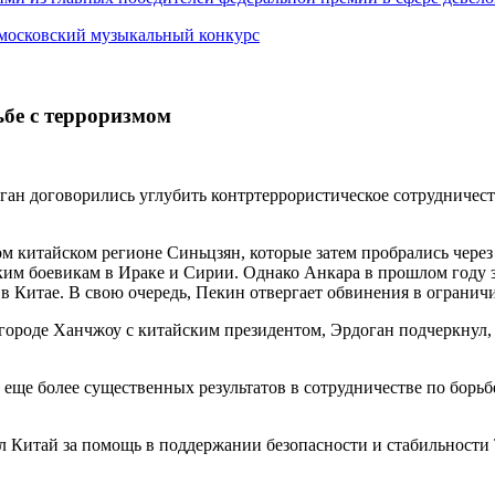
 московский музыкальный конкурс
ьбе с терроризмом
ан договорились углубить контртеррористическое сотрудничест
ом китайском регионе Синьцзян, которые затем пробрались чер
ким боевикам в Ираке и Сирии. Однако Анкара в прошлом году з
в Китае. В свою очередь, Пекин отвергает обвинения в огранич
ороде Ханчжоу с китайским президентом, Эрдоган подчеркнул, ч
чь еще более существенных результатов в сотрудничестве по бор
Китай за помощь в поддержании безопасности и стабильности Ту