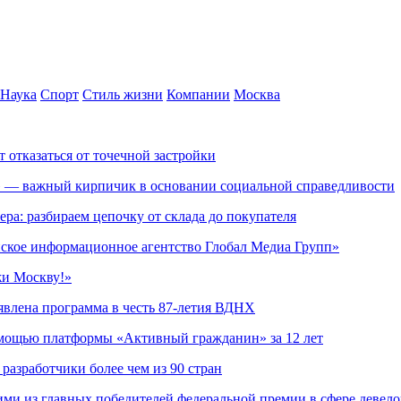
Наука
Спорт
Стиль жизни
Компании
Москва
т отказаться от точечной застройки
» — важный кирпичик в основании социальной справедливости
ера: разбираем цепочку от склада до покупателя
ское информационное агентство Глобал Медиа Групп»
жи Москву!»
явлена программа в честь 87-летия ВДНХ
омощью платформы «Активный гражданин» за 12 лет
азработчики более чем из 90 стран
ми из главных победителей федеральной премии в сфере девел