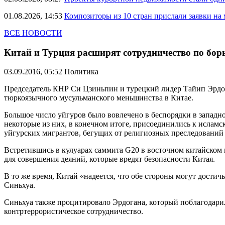
01.08.2026, 14:53
Композиторы из 10 стран прислали заявки на
ВСЕ НОВОСТИ
Китай и Турция расширят сотрудничество по бор
03.09.2016, 05:52
Политика
Председатель КНР Си Цзиньпин и турецкий лидер Тайип Эрдог
тюркоязычного мусульманского меньшинства в Китае.
Большое число уйгуров было вовлечено в беспорядки в западн
некоторые из них, в конечном итоге, присоединились к исламс
уйгурских мигрантов, бегущих от религиозных преследований 
Встретившись в кулуарах саммита G20 в восточном китайском г
для совершения деяний, которые вредят безопасности Китая.
В то же время, Китай «надеется, что обе стороны могут дости
Синьхуа.
Синьхуа также процитировало Эрдогана, который поблагодарил 
контртеррористическое сотрудничество.