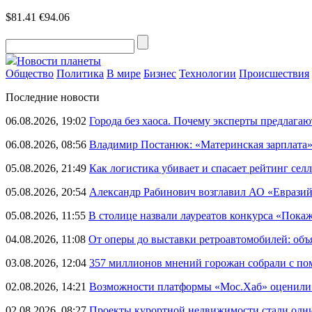
$81.41
€94.06
Новости планеты
Общество
Политика
В мире
Бизнес
Технологии
Происшествия
Последние новости
06.08.2026, 19:02
Города без хаоса. Почему эксперты предлагаю
06.08.2026, 08:56
Владимир Постанюк: «Материнская зарплата
05.08.2026, 21:49
Как логистика убивает и спасает рейтинг селл
05.08.2026, 20:54
Александр Рабинович возглавил АО «Евразий
05.08.2026, 11:55
В столице назвали лауреатов конкурса «Пока
04.08.2026, 11:08
От оперы до выставки ретроавтомобилей: объ
03.08.2026, 12:04
357 миллионов мнений горожан собрали с п
02.08.2026, 14:21
Возможности платформы «Мос.Хаб» оценили р
02.08.2026, 08:27
Проекты курортной недвижимости стали одни