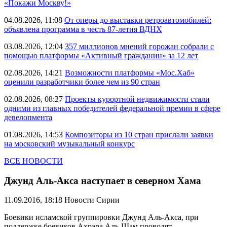
«Покажи Москву!»
04.08.2026, 11:08
От оперы до выставки ретроавтомобилей:
объявлена программа в честь 87-летия ВДНХ
03.08.2026, 12:04
357 миллионов мнений горожан собрали с
помощью платформы «Активный гражданин» за 12 лет
02.08.2026, 14:21
Возможности платформы «Мос.Хаб»
оценили разработчики более чем из 90 стран
02.08.2026, 08:27
Проекты курортной недвижимости стали
одними из главных победителей федеральной премии в сфере
девелопмента
01.08.2026, 14:53
Композиторы из 10 стран прислали заявки
на московский музыкальный конкурс
ВСЕ НОВОСТИ
Джунд Аль-Акса наступает в северном Хама
11.09.2016, 18:18
Новости Сирии
Боевики исламской группировки Джунд Аль-Акса, при
поддержке боевиков Ахрара Аль-Шам проводят