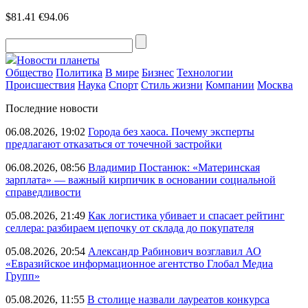
$81.41
€94.06
Новости планеты
Общество
Политика
В мире
Бизнес
Технологии
Происшествия
Наука
Спорт
Стиль жизни
Компании
Москва
Последние новости
06.08.2026, 19:02
Города без хаоса. Почему эксперты
предлагают отказаться от точечной застройки
06.08.2026, 08:56
Владимир Постанюк: «Материнская
зарплата» — важный кирпичик в основании социальной
справедливости
05.08.2026, 21:49
Как логистика убивает и спасает рейтинг
селлера: разбираем цепочку от склада до покупателя
05.08.2026, 20:54
Александр Рабинович возглавил АО
«Евразийское информационное агентство Глобал Медиа
Групп»
05.08.2026, 11:55
В столице назвали лауреатов конкурса