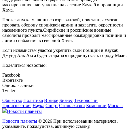
массированное наступление на селение Каукаб в провинции
Хама.
После запуска машины со взрывчаткой, повстанцы смогли
прорвать оборону сирийской армии и захватить окрестности
населенного пункта.Сирийские и российские военные
самолеты проводят массированные бомбардировки позиции и
линии снабжения в северной Хама.
Если исламистам удастся укрепить свои позиции в Каукаб,
Джунд Аль-Акса будет стараться продвинуться к городу Маан.
Поделиться новостью:
Facebook
Вконтакте
Одноклассники
Twitter
Общество
Политика
В мире
Бизнес
Технологии
Происшествия
Наука
Спорт
Стиль жизни
Компании
Москва
Новости планеты
Новости планеты
© 2026 При использовании материалов,
указывайте, пожалуйства, активную ссылку.