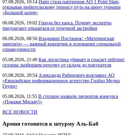
07.08.2026, 10:14
Haier стала партнером AO 1 Point Slam,
открывая любительскому теннису путь на арену турнира
«Большой шлем»
06.08.2026, 19:02
Города без хаоса. Почему эксперты
предлагают отказаться от точечной застройки
06.08.2026, 08:56
Владимир Постанюк: «Материнская
зарплата» — важный кирпичик в основании социальной
справедливости
05.08.2026, 21:49
Как логистика убивает и спасает рейтинг
селлера: разбираем цепочку от склада до покупателя
05.08.2026, 20:54
Александр Рабинович возглавил АО
«Евразийское информационное агентство Глобал Медиа
Групп»
05.08.2026, 11:55
В столице назвали лауреатов конкурса
«Покажи Москву!»
ВСЕ НОВОСТИ
Армия готовится к штурму Аль-Баб