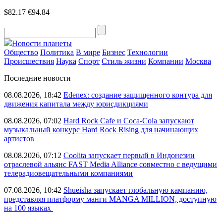
$82.17
€94.84
Новости планеты
Общество
Политика
В мире
Бизнес
Технологии
Происшествия
Наука
Спорт
Стиль жизни
Компании
Москва
Последние новости
08.08.2026, 18:42
Edenex: создание защищенного контура для
движения капитала между юрисдикциями
08.08.2026, 07:02
Hard Rock Cafe и Coca-Cola запускают
музыкальный конкурс Hard Rock Rising для начинающих
артистов
08.08.2026, 07:12
Coolita запускает первый в Индонезии
отраслевой альянс FAST Media Alliance совместно с ведущими
телерадиовещательными компаниями
07.08.2026, 10:42
Shueisha запускает глобальную кампанию,
представляя платформу манги MANGA MILLION, доступную
на 100 языках