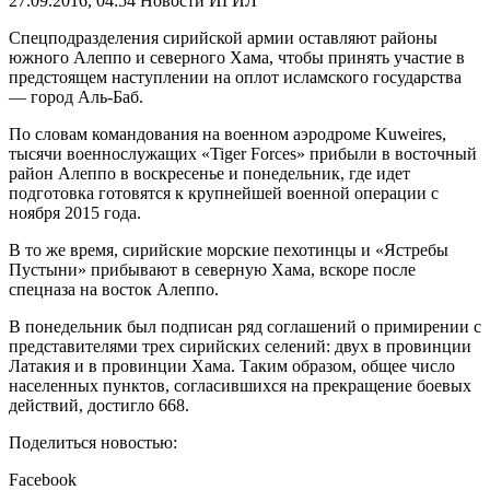
27.09.2016, 04:54
Новости ИГИЛ
Спецподразделения сирийской армии оставляют районы
южного Алеппо и северного Хама, чтобы принять участие в
предстоящем наступлении на оплот исламского государства
— город Аль-Баб.
По словам командования на военном аэродроме Kuweires,
тысячи военнослужащих «Tiger Forces» прибыли в восточный
район Алеппо в воскресенье и понедельник, где идет
подготовка готовятся к крупнейшей военной операции с
ноября 2015 года.
В то же время, сирийские морские пехотинцы и «Ястребы
Пустыни» прибывают в северную Хама, вскоре после
спецназа на восток Алеппо.
В понедельник был подписан ряд соглашений о примирении с
представителями трех сирийских селений: двух в провинции
Латакия и в провинции Хама. Таким образом, общее число
населенных пунктов, согласившихся на прекращение боевых
действий, достигло 668.
Поделиться новостью:
Facebook