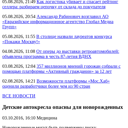
05.08.2026, 21:49
Как логистика убивает и спасает рейтинг
селлера: разбираем цепочку от склада до покупателя
05.08.2026, 20:54
Александр Рабинович возглавил АО
«Евразийское информационное агентство Глобал Медиа
Групп»
05.08.2026, 11:55
В столице назвали лауреатов конкурса
«Покажи Москву!»
04.08.2026, 11:08
От оперы до выставки ретроавтомобилей:
объявлена программа в честь 87-летия ВДНХ
03.08.2026, 12:04
357 миллионов мнений горожан собрали с
помощью платформы «Активный гражданин» за 12 лет
02.08.2026, 14:21
Возможности платформы «Мос.Хаб»
оценили разработчики более чем из 90 стран
ВСЕ НОВОСТИ
Детские автокресла опасны для новорожденных
03.10.2016, 16:10
Медицина
Новорожденные могут быть подвержены риску