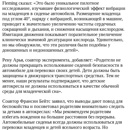
Fleming сказал: «Это было уникальное пилотное
исследование, изучавшее физиологический эффект вибрации
на младенцев в сиденье автомобиля. Размещение младенца
под углом 40°, наряду с вибрацией, возникающей в машине,
приводит к значительно увеличению частоты сердечных
сокращений и дыхания, и снижения насыщения кислородом.
Имитация движения показывает поразительное увеличение
клинически значимой десатурации кислорода. Удивительно,
но мы обнаружили, что эти различия были подобны у
доношенных и недоношенных детей».
Рену Арья, соавтор эксперимента, добавляет: «Родители не
должны прекращать использование сидений безопасности в
автомобиле для перевозки своих детей. Дети должны быть
защищены в движущихся транспортных средствах. Тем не
менее, наши результаты подтверждают, что детские
автокресла не должны использоваться в качестве обычной
среды для младенческой сна».
Соавтор Франсин Бейтс заявил, что выводы дают повод для
беспокойства и посоветовал родителям внимательно следить
за детьми в автокреслах: «Мы рекомендуем родителям
избегать вождения на большие расстояния без перерыва.
Автомобильные сиденья всегда должны использоваться для
перевозки младенцев и детей ясельного возраста. Но