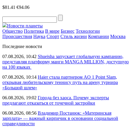
$81.41
€94.06
Новости планеты
Общество
Политика
В мире
Бизнес
Технологии
Происшествия
Наука
Спорт
Стиль жизни
Компании
Москва
Последние новости
07.08.2026, 10:42
Shueisha запускает глобальную кампанию,
представляя платформу манги MANGA MILLION, доступную
на 100 языках
07.08.2026, 10:14
Haier стала партнером AO 1 Point Slam,
открывая любительскому теннису путь на арену турнира
«Большой шлем»
06.08.2026, 19:02
Города без хаоса. Почему эксперты
предлагают отказаться от точечной застройки
06.08.2026, 08:56
Владимир Постанюк: «Материнская
зарплата» — важный кирпичик в основании социальной
справедливости