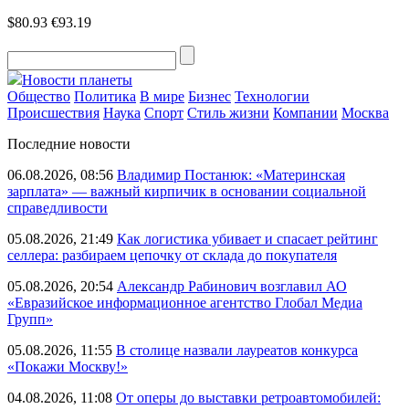
$80.93
€93.19
Новости планеты
Общество
Политика
В мире
Бизнес
Технологии
Происшествия
Наука
Спорт
Стиль жизни
Компании
Москва
Последние новости
06.08.2026, 08:56
Владимир Постанюк: «Материнская
зарплата» — важный кирпичик в основании социальной
справедливости
05.08.2026, 21:49
Как логистика убивает и спасает рейтинг
селлера: разбираем цепочку от склада до покупателя
05.08.2026, 20:54
Александр Рабинович возглавил АО
«Евразийское информационное агентство Глобал Медиа
Групп»
05.08.2026, 11:55
В столице назвали лауреатов конкурса
«Покажи Москву!»
04.08.2026, 11:08
От оперы до выставки ретроавтомобилей: