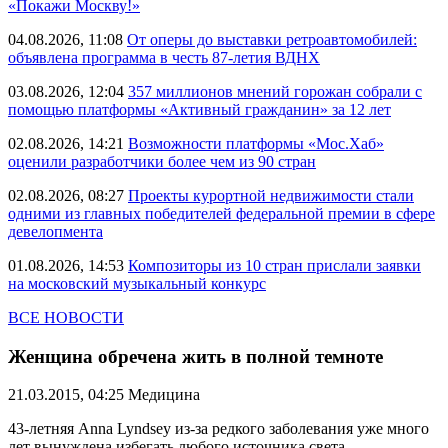
«Покажи Москву!»
04.08.2026, 11:08
От оперы до выставки ретроавтомобилей:
объявлена программа в честь 87-летия ВДНХ
03.08.2026, 12:04
357 миллионов мнений горожан собрали с
помощью платформы «Активный гражданин» за 12 лет
02.08.2026, 14:21
Возможности платформы «Мос.Хаб»
оценили разработчики более чем из 90 стран
02.08.2026, 08:27
Проекты курортной недвижимости стали
одними из главных победителей федеральной премии в сфере
девелопмента
01.08.2026, 14:53
Композиторы из 10 стран прислали заявки
на московский музыкальный конкурс
ВСЕ НОВОСТИ
Женщина обречена жить в полной темноте
21.03.2015, 04:25
Медицина
43-летняя Anna Lyndsey из-за редкого заболевания уже много
лет вынуждена избегать любого источника света.