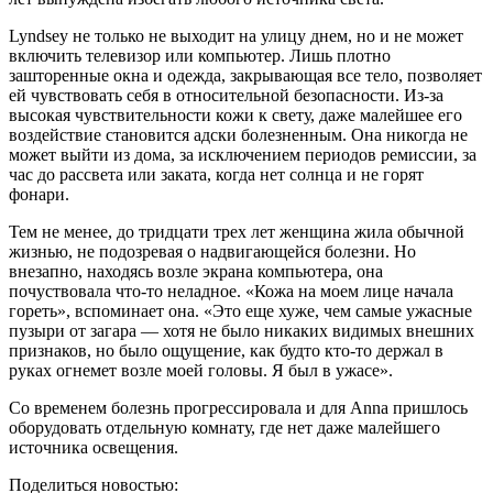
Lyndsey не только не выходит на улицу днем, но и не может
включить телевизор или компьютер. Лишь плотно
зашторенные окна и одежда, закрывающая все тело, позволяет
ей чувствовать себя в относительной безопасности. Из-за
высокая чувствительности кожи к свету, даже малейшее его
воздействие становится адски болезненным. Она никогда не
может выйти из дома, за исключением периодов ремиссии, за
час до рассвета или заката, когда нет солнца и не горят
фонари.
Тем не менее, до тридцати трех лет женщина жила обычной
жизнью, не подозревая о надвигающейся болезни. Но
внезапно, находясь возле экрана компьютера, она
почуствовала что-то неладное. «Кожа на моем лице начала
гореть», вспоминает она. «Это еще хуже, чем самые ужасные
пузыри от загара — хотя не было никаких видимых внешних
признаков, но было ощущение, как будто кто-то держал в
руках огнемет возле моей головы. Я был в ужасе».
Со временем болезнь прогрессировала и для Anna пришлось
оборудовать отдельную комнату, где нет даже малейшего
источника освещения.
Поделиться новостью: