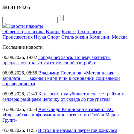
$81.41
€94.06
Новости планеты
Общество
Политика
В мире
Бизнес
Технологии
Происшествия
Наука
Спорт
Стиль жизни
Компании
Москва
Последние новости
06.08.2026, 19:02
Города без хаоса. Почему эксперты
предлагают отказаться от точечной застройки
06.08.2026, 08:56
Владимир Постанюк: «Материнская
зарплата» — важный кирпичик в основании социальной
справедливости
05.08.2026, 21:49
Как логистика убивает и спасает рейтинг
селлера: разбираем цепочку от склада до покупателя
05.08.2026, 20:54
Александр Рабинович возглавил АО
«Евразийское информационное агентство Глобал Медиа
Групп»
05.08.2026, 11:55
В столице назвали лауреатов конкурса