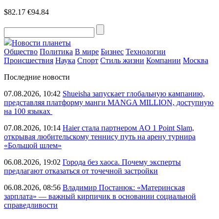
$82.17
€94.84
Новости планеты
Общество
Политика
В мире
Бизнес
Технологии
Происшествия
Наука
Спорт
Стиль жизни
Компании
Москва
Последние новости
07.08.2026, 10:42
Shueisha запускает глобальную кампанию,
представляя платформу манги MANGA MILLION, доступную
на 100 языках
07.08.2026, 10:14
Haier стала партнером AO 1 Point Slam,
открывая любительскому теннису путь на арену турнира
«Большой шлем»
06.08.2026, 19:02
Города без хаоса. Почему эксперты
предлагают отказаться от точечной застройки
06.08.2026, 08:56
Владимир Постанюк: «Материнская
зарплата» — важный кирпичик в основании социальной
справедливости