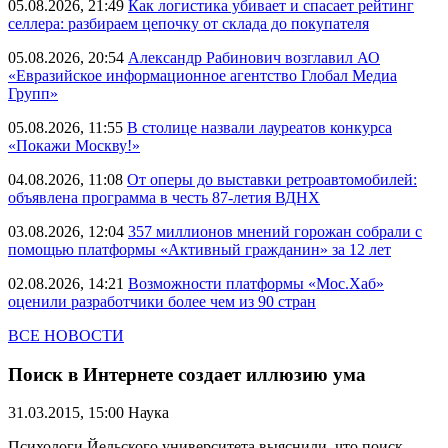
05.08.2026, 21:49
Как логистика убивает и спасает рейтинг
селлера: разбираем цепочку от склада до покупателя
05.08.2026, 20:54
Александр Рабинович возглавил АО
«Евразийское информационное агентство Глобал Медиа
Групп»
05.08.2026, 11:55
В столице назвали лауреатов конкурса
«Покажи Москву!»
04.08.2026, 11:08
От оперы до выставки ретроавтомобилей:
объявлена программа в честь 87-летия ВДНХ
03.08.2026, 12:04
357 миллионов мнений горожан собрали с
помощью платформы «Активный гражданин» за 12 лет
02.08.2026, 14:21
Возможности платформы «Мос.Хаб»
оценили разработчики более чем из 90 стран
ВСЕ НОВОСТИ
Поиск в Интернете создает иллюзию ума
31.03.2015, 15:00
Наука
Психологи Йельского университета выяснили, что поиск