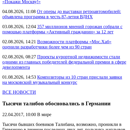
«Покажи Москву!»
04.08.2026, 11:08
От оперы до выставки ретроавтомобилей:
объявлена программа в честь 87-летия ВДНХ
03.08.2026, 12:04
357 миллионов мнений горожан собрали с
помощью платформы «Активный гражданин» за 12 лет
02.08.2026, 14:21
Возможности платформы «Мос.Хаб»
оценили разработчики более чем из 90 стран
02.08.2026, 08:27
Проекты курортной недвижимости стали
одними из главных победителей федеральной премии в сфере
девелопмента
01.08.2026, 14:53
Композиторы из 10 стран прислали заявки
на московский музыкальный конкурс
ВСЕ НОВОСТИ
Тысячи талибов обосновались в Германии
22.04.2017, 10:00
В мире
Тысячи бывших боевиков Талибана, возможно, проникли в
Германию в течение последних двух лет, пользуясь наплывов