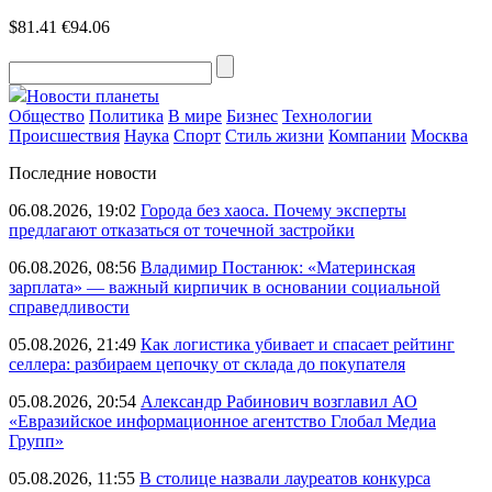
$81.41
€94.06
Новости планеты
Общество
Политика
В мире
Бизнес
Технологии
Происшествия
Наука
Спорт
Стиль жизни
Компании
Москва
Последние новости
06.08.2026, 19:02
Города без хаоса. Почему эксперты
предлагают отказаться от точечной застройки
06.08.2026, 08:56
Владимир Постанюк: «Материнская
зарплата» — важный кирпичик в основании социальной
справедливости
05.08.2026, 21:49
Как логистика убивает и спасает рейтинг
селлера: разбираем цепочку от склада до покупателя
05.08.2026, 20:54
Александр Рабинович возглавил АО
«Евразийское информационное агентство Глобал Медиа
Групп»
05.08.2026, 11:55
В столице назвали лауреатов конкурса