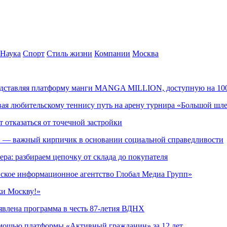
Наука
Спорт
Стиль жизни
Компании
Москва
редставляя платформу манги MANGA MILLION, доступную на 10
ывая любительскому теннису путь на арену турнира «Большой шл
т отказаться от точечной застройки
» — важный кирпичик в основании социальной справедливости
ера: разбираем цепочку от склада до покупателя
ское информационное агентство Глобал Медиа Групп»
жи Москву!»
явлена программа в честь 87-летия ВДНХ
омощью платформы «Активный гражданин» за 12 лет