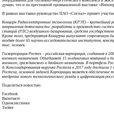
оборудования для топливно-энергетического комплекса и ЖКХ.
думаю, что и на престижной промышленной выставке «Иннопро
В рамках выставки руководство ПАО «Сигнал» примет участи
Концерн Радиоэлектронные технологии (КРЭТ
) – крупнейший 
направления деятельности: разработка и производство систем
станций (РЛС) воздушного базирования, средств государственн
Кроме того, предприятия Концерна выпускают современную бы
входят более 65 научно-исследовательских институтов, конст
тыс. человек.
Госкорпорация Ростех
– российская корпорация, созданная в 2
военного назначения. Объединяет 15 холдинговых компаний и бо
военного, гражданского и двойного назначения. В портфель Р
д. Консолидированная выручка Ростеха в 2017 году достигла 1 
Ростеха, основной задачей Корпорации является обеспечение 
внедрение нового технологического уклада и цифровизация росс
Поделиться новостью:
Facebook
Вконтакте
Одноклассники
Twitter