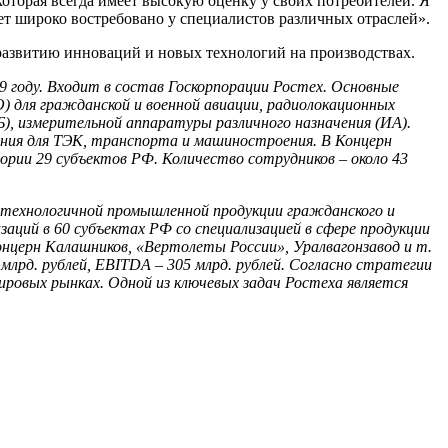
торая всегда имеет высокую оценку у своих потребителей. Я
т широко востребовано у специалистов различных отраслей».
азвитию инноваций и новых технологий на производствах.
09 году. Входит в состав Госкорпорации Ростех. Основные
) для гражданской и военной авиации, радиолокационных
Б), измерительной аппаратуры различного назначения (ИА).
ения для ТЭК, транспорта и машиностроения. В Концерн
ории 29 субъектов РФ. Количество сотрудников – около 43
окотехнологичной промышленной продукции гражданского и
изаций в 60 субъектах РФ со специализацией в сфере продукции
онцерн Калашников, «Вертолеты России», Уралвагонзавод и т.
 млрд. рублей, EBITDA – 305 млрд. рублей. Согласно стратегии
ировых рынках. Одной из ключевых задач Ростеха является