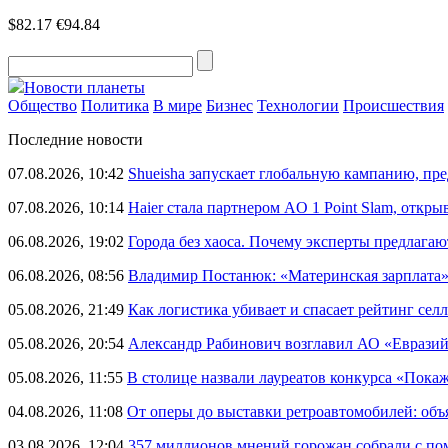
$82.17
€94.84
Новости планеты
Общество
Политика
В мире
Бизнес
Технологии
Происшествия
Последние новости
07.08.2026, 10:42
Shueisha запускает глобальную кампанию, п
07.08.2026, 10:14
Haier стала партнером AO 1 Point Slam, откр
06.08.2026, 19:02
Города без хаоса. Почему эксперты предлагаю
06.08.2026, 08:56
Владимир Постанюк: «Материнская зарплата
05.08.2026, 21:49
Как логистика убивает и спасает рейтинг селл
05.08.2026, 20:54
Александр Рабинович возглавил АО «Евразий
05.08.2026, 11:55
В столице назвали лауреатов конкурса «Пока
04.08.2026, 11:08
От оперы до выставки ретроавтомобилей: объ
03.08.2026, 12:04
357 миллионов мнений горожан собрали с п