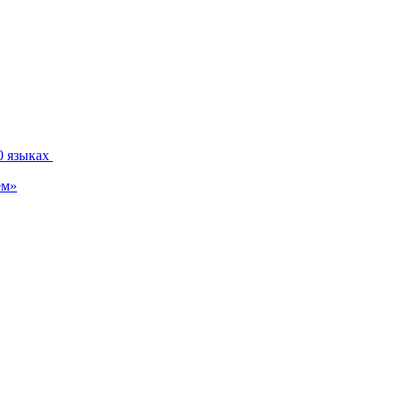
0 языках
ем»