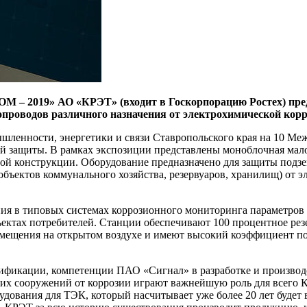
 2019» АО «КРЭТ» (входит в Госкорпорацию Ростех) предс
опроводов различного назначения от электрохимической корр
омышленности, энергетики и связи Ставропольского края на 
й защиты. В рамках экспозиции представлены моноблочная ма
ой конструкции. Оборудование предназначено для защиты подз
бъектов коммунального хозяйства, резервуаров, хранилищ) от эл
ия в типовых системах коррозионного мониторинга параметров
ктах потребителей. Станции обеспечивают 100 процентное резер
змещения на открытом воздухе и имеют высокий коэффициент по
сификации, компетенции ПАО «Сигнал» в разработке и производ
ких сооружений от коррозии играют важнейшую роль для всего 
орудования для ТЭК, который насчитывает уже более 20 лет буде