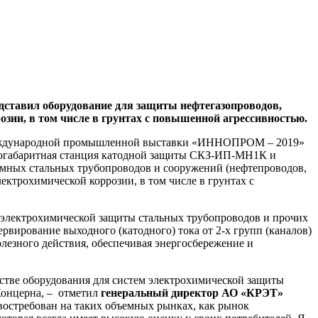
тавил оборудование для защиты нефтегазопроводов,
озии, в том числе в грунтах с повышенной агрессивностью.
10 Международной промышленной выставки «ИННОПРОМ – 2019»
логабаритная станция катодной защиты СКЗ-ИП-МН1К и
емных стальных трубопроводов и сооружений (нефтепроводов,
ектрохимической коррозии, в том числе в грунтах с
 электрохимической защиты стальных трубопроводов и прочих
вирование выходного (катодного) тока от 2-х групп (каналов)
лезного действия, обеспечивая энергосбережение и
стве оборудования для систем электрохимической защиты
Концерна, – отметил
генеральный директор АО «КРЭТ»
т востребован на таких объемных рынках, как рынок