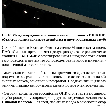
На 10 Международной промышленной выставке «ИННОПРОМ –
объектов коммунального хозяйства и других стальных труб
С 8 по 11 июля в Екатеринбурге на стенде Министерства пр
ПАО «Сигнал» представляет продукцию для электрохимическо
станция СКЗ-ИП-Б4Р с резервированием выходного тока блочн
газопроводов и других трубопроводов различного назначения, о
повышенной агрессивностью.
Также станции катодной защиты применяются для использован
подземных сооружений, для автономного использования на объе
силовых блоков, основной и резервной. Предназначены для ра
минимализацию непроизводительных потерь электроэнергии.
«Сегодня, когда перед российским ОПК стоит задача по дивер
трубопроводов, газопроводов и других подземных металличес
Николай Колесов
. – Уверен, что опыт завода в разработке об