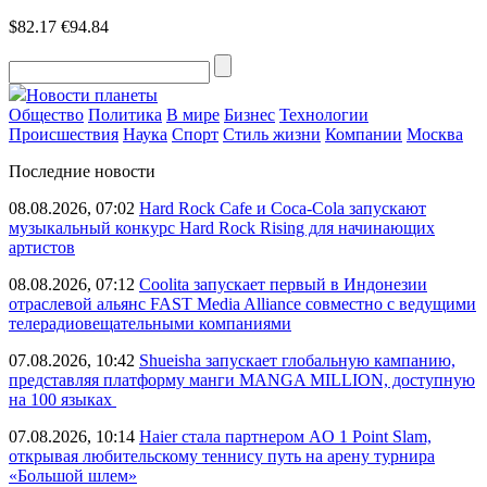
$82.17
€94.84
Новости планеты
Общество
Политика
В мире
Бизнес
Технологии
Происшествия
Наука
Спорт
Стиль жизни
Компании
Москва
Последние новости
08.08.2026, 07:02
Hard Rock Cafe и Coca-Cola запускают
музыкальный конкурс Hard Rock Rising для начинающих
артистов
08.08.2026, 07:12
Coolita запускает первый в Индонезии
отраслевой альянс FAST Media Alliance совместно с ведущими
телерадиовещательными компаниями
07.08.2026, 10:42
Shueisha запускает глобальную кампанию,
представляя платформу манги MANGA MILLION, доступную
на 100 языках
07.08.2026, 10:14
Haier стала партнером AO 1 Point Slam,
открывая любительскому теннису путь на арену турнира
«Большой шлем»