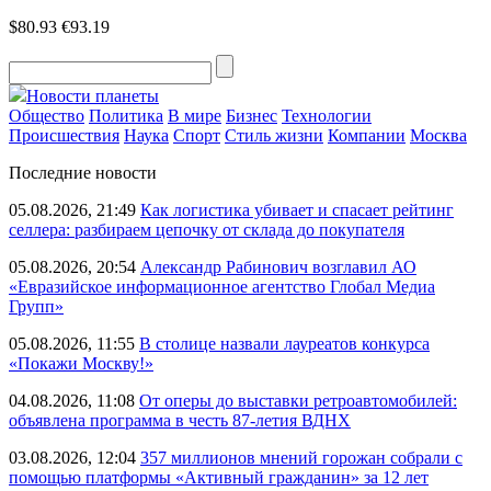
$80.93
€93.19
Новости планеты
Общество
Политика
В мире
Бизнес
Технологии
Происшествия
Наука
Спорт
Стиль жизни
Компании
Москва
Последние новости
05.08.2026, 21:49
Как логистика убивает и спасает рейтинг
селлера: разбираем цепочку от склада до покупателя
05.08.2026, 20:54
Александр Рабинович возглавил АО
«Евразийское информационное агентство Глобал Медиа
Групп»
05.08.2026, 11:55
В столице назвали лауреатов конкурса
«Покажи Москву!»
04.08.2026, 11:08
От оперы до выставки ретроавтомобилей:
объявлена программа в честь 87-летия ВДНХ
03.08.2026, 12:04
357 миллионов мнений горожан собрали с
помощью платформы «Активный гражданин» за 12 лет